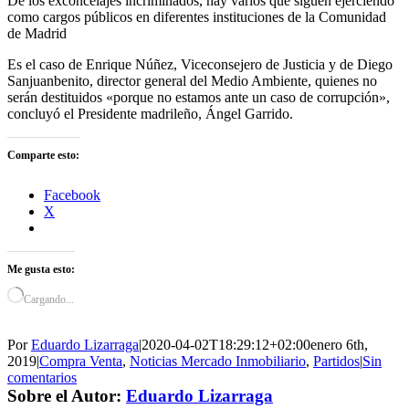
De los exconcelajes incriminados, hay varios que siguen ejerciendo
como cargos públicos en diferentes instituciones de la Comunidad
de Madrid
Es el caso de Enrique Núñez, Viceconsejero de Justicia y de Diego
Sanjuanbenito, director general del Medio Ambiente, quienes no
serán destituidos «porque no estamos ante un caso de corrupción»,
concluyó el Presidente madrileño, Ángel Garrido.
Comparte esto:
Facebook
X
Me gusta esto:
Cargando...
Por
Eduardo Lizarraga
|
2020-04-02T18:29:12+02:00
enero 6th,
2019
|
Compra Venta
,
Noticias Mercado Inmobiliario
,
Partidos
|
Sin
comentarios
Sobre el Autor:
Eduardo Lizarraga