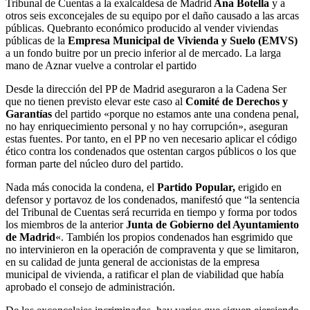
Tribunal de Cuentas a la exalcaldesa de Madrid
Ana Botella
y a
otros seis exconcejales de su equipo por el daño causado a las arcas
públicas. Quebranto económico producido al vender viviendas
públicas de la
Empresa Municipal de Vivienda y Suelo (EMVS)
a un fondo buitre por un precio inferior al de mercado. La larga
mano de Aznar vuelve a controlar el partido
Desde la dirección del PP de Madrid aseguraron a la Cadena Ser
que no tienen previsto elevar este caso al
Comité de Derechos y
Garantías
del partido «porque no estamos ante una condena penal,
no hay enriquecimiento personal y no hay corrupción», aseguran
estas fuentes. Por tanto, en el PP no ven necesario aplicar el código
ético contra los condenados que ostentan cargos públicos o los que
forman parte del núcleo duro del partido.
Nada más conocida la condena, el
Partido Popular
,
erigido en
defensor y portavoz de los condenados, manifestó que “la sentencia
del Tribunal de Cuentas será recurrida en tiempo y forma por todos
los miembros de la anterior
Junta de Gobierno del Ayuntamiento
de Madrid
«. También los propios condenados han esgrimido que
no intervinieron en la operación de compraventa y que se limitaron,
en su calidad de junta general de accionistas de la empresa
municipal de vivienda, a ratificar el plan de viabilidad que había
aprobado el consejo de administración.