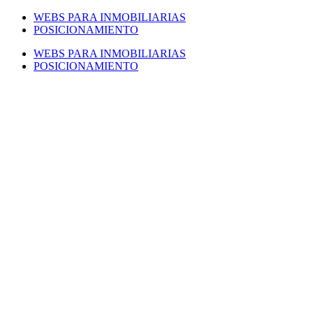
Saltar
WEBS PARA INMOBILIARIAS
al
POSICIONAMIENTO
contenido
WEBS PARA INMOBILIARIAS
POSICIONAMIENTO
Facebook
Twitter
LinkedIn
Instagram