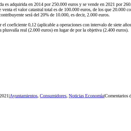
nda es adquirida en 2014 por 250.000 euros y se vende en 2021 por 260.0
venta el valor catastral total es de 100.000 euros, de los que 20.000 co
 contribuyente será del 20% de 10.000, es decir, 2.000 euros.
 el coeficiente 0,12 (aplicable a operaciones con intervalo de siete año
a plusvalía real (2.000 euros) en lugar de por la objetiva (2.400 euros).
 2021
|
Ayuntamientos
,
Consumidores
,
Noticias Economía
|
Comentarios d