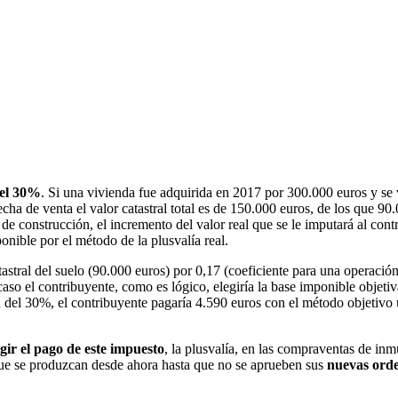
del 30%
. Si una vivienda fue adquirida en 2017 por 300.000 euros y s
fecha de venta el valor catastral total es de 150.000 euros, de los que 90
l de construcción, el incremento del valor real que se le imputará al con
ponible por el método de la plusvalía real.
astral del suelo (90.000 euros) por 0,17 (coeficiente para una operació
caso el contribuyente, como es lógico, elegiría la base imponible objeti
 del 30%, el contribuyente pagaría 4.590 euros con el método objetivo
gir el pago de este impuesto
, la plusvalía, en las compraventas de i
 que se produzcan desde ahora hasta que no se aprueben sus
nuevas orde