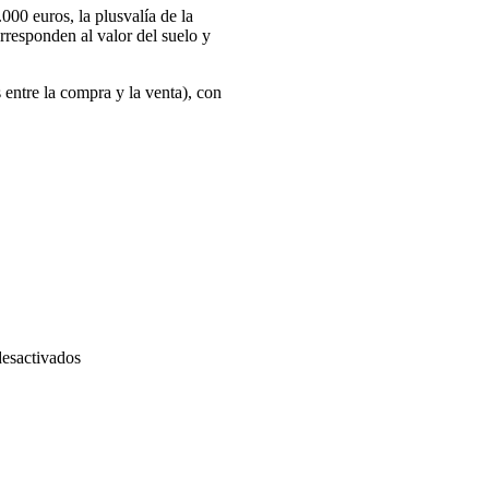
00 euros, la plusvalía de la
rresponden al valor del suelo y
s entre la compra y la venta), con
en
esactivados
Calcula
la
plusvalía
aunque
de
momento