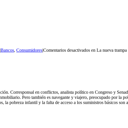
|
Bancos
,
Consumidores
|
Comentarios desactivados
en La nueva trampa 
n. Corresponsal en conflictos, analista político en Congreso y Senado, 
nmobiliario. Pero también es navegante y viajero, preocupado por la po
, la pobreza infantil y la falta de acceso a los suministros básicos son
WEBS PARA INMOBILIARIAS
POSICIONAMIENTO