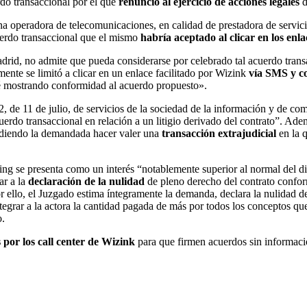
rdo transaccional por el que
renunció al ejercicio de acciones legales
d
 operadora de telecomunicaciones, en calidad de prestadora de servicio
uerdo transaccional que el mismo
habría aceptado al clicar en los enla
drid, no admite que pueda considerarse por celebrado tal acuerdo trans
nte se limitó a clicar en un enlace facilitado por Wizink
vía SMS y co
té mostrando conformidad al acuerdo propuesto».
, de 11 de julio, de servicios de la sociedad de la información y de co
acuerdo transaccional en relación a un litigio derivado del contrato”. Ad
endiendo la demandada hacer valer una
transacción extrajudicial
en la q
ing se presenta como un interés “notablemente superior al normal del d
ar a la
declaración de la nulidad
de pleno derecho del contrato conform
or ello, el Juzgado estima íntegramente la demanda, declara la nulidad d
tegrar a la actora la cantidad pagada de más por todos los conceptos qu
o.
s por los call center de Wizink
para que firmen acuerdos sin informació