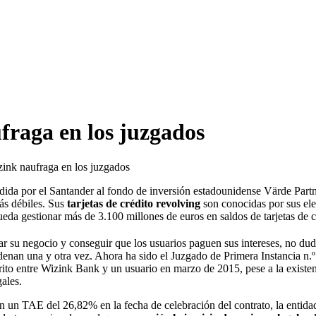
raga en los juzgados
ink naufraga en los juzgados
endida por el Santander al fondo de inversión estadounidense Värde Part
más débiles. Sus
tarjetas de crédito revolving
son conocidas por sus ele
eda gestionar más de 3.100 millones de euros en saldos de tarjetas de c
lvar su negocio y conseguir que los usuarios paguen sus intereses, no dud
ndenan una y otra vez. Ahora ha sido el Juzgado de Primera Instancia n.
scrito entre Wizink Bank y un usuario en marzo de 2015, pese a la exist
gales.
con un TAE del 26,82% en la fecha de celebración del contrato, la enti