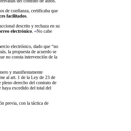
erivadas del contrato de autos.
s de confianza, certificaba que
ces facilitados
.
accional descrito y rechaza en su
rreo electrónico
. «
No cabe
mercio electrónico, dado que “no
emás, la propuesta de acuerdo se
ue no consta intervención de la
inero y manifiestamente
e al art. 1 de la Ley de 23 de
e pleno derecho del contrato de
e haya excedido del total del
n previa, con la táctica de