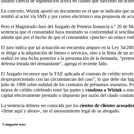
usuario carecía de legitimación activa en cuanto que suscribió un acue
En concreto, Wizink aportó un documento en el que se indicaba que una
remitió al actor vía SMS y por correo electrónico una propuesta de ac
Pero el Magistrado-Juez del Juzgado de Primera Instancia n.º 20 de Ma
sentencia
que el consumidor haya mostrado su conformidad si sencillame
admitir que por el hecho de que el consumidor «pinche» un enlace es
El juez indica que tal actuación no encuentra amparo en la Ley 34/2002
se dirige a la adquisición de bienes o servicios, sino a la firma de un 
realizó en una fecha posterior a la presentación de la demanda, “pret
defensa letrada del demandante”, agrega el reciente fallo.
El Juzgado reconoce que la TAE aplicada al contrato de crédito revolv
desproporcionado con las circunstancias del caso”, lo que debe dar lug
julio de 1908 sobre nulidad de los contratos de préstamos usurarios. P
tarjera de crédito celebrado entre las partes y
condena a Wizink
a rein
capital efectivamente prestado o dispuesto por razón del citado contrat
La sentencia debiera ser conocida por los
cientos de clientes acosado
«firme aquí y ahora», sin el asesoramiento legal de su abogado.
Comparte esto: