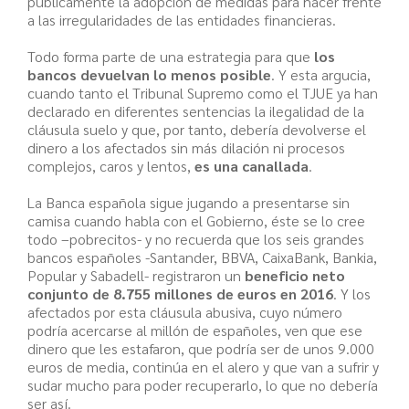
públicamente la adopción de medidas para hacer frente
a las irregularidades de las entidades financieras.
Todo forma parte de una estrategia para que
los
bancos devuelvan lo menos posible
. Y esta argucia,
cuando tanto el Tribunal Supremo como el TJUE ya han
declarado en diferentes sentencias la ilegalidad de la
cláusula suelo y que, por tanto, debería devolverse el
dinero a los afectados sin más dilación ni procesos
complejos, caros y lentos,
es una canallada
.
La Banca española sigue jugando a presentarse sin
camisa cuando habla con el Gobierno, éste se lo cree
todo –pobrecitos- y no recuerda que los seis grandes
bancos españoles -Santander, BBVA, CaixaBank, Bankia,
Popular y Sabadell- registraron un
beneficio neto
conjunto de 8.755 millones de euros en 2016
. Y los
afectados por esta cláusula abusiva, cuyo número
podría acercarse al millón de españoles, ven que ese
dinero que les estafaron, que podría ser de unos 9.000
euros de media, continúa en el alero y que van a sufrir y
sudar mucho para poder recuperarlo, lo que no debería
ser así.