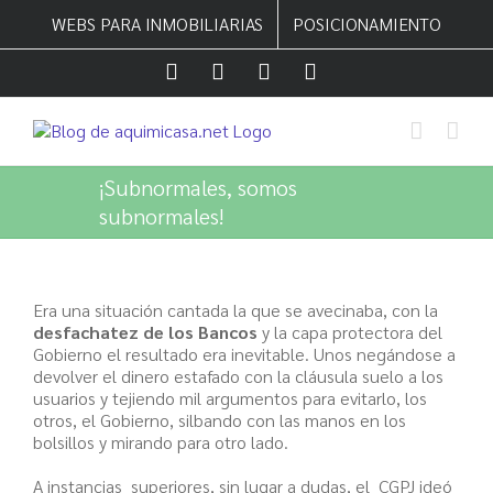
Saltar
WEBS PARA INMOBILIARIAS
POSICIONAMIENTO
al
contenido
Facebook
Twitter
LinkedIn
Instagram
¡Subnormales, somos
subnormales!
Era una situación cantada la que se avecinaba, con la
desfachatez de los Bancos
y la capa protectora del
Gobierno el resultado era inevitable. Unos negándose a
devolver el dinero estafado con la cláusula suelo a los
usuarios y tejiendo mil argumentos para evitarlo, los
otros, el Gobierno, silbando con las manos en los
bolsillos y mirando para otro lado.
A instancias superiores, sin lugar a dudas, el CGPJ ideó