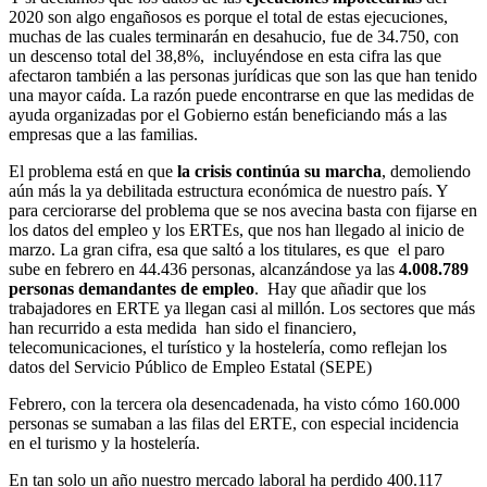
2020 son algo engañosos es porque el total de estas ejecuciones,
muchas de las cuales terminarán en desahucio, fue de 34.750, con
un descenso total del 38,8%, incluyéndose en esta cifra las que
afectaron también a las personas jurídicas que son las que han tenido
una mayor caída. La razón puede encontrarse en que las medidas de
ayuda organizadas por el Gobierno están beneficiando más a las
empresas que a las familias.
El problema está en que
la crisis continúa su marcha
, demoliendo
aún más la ya debilitada estructura económica de nuestro país. Y
para cerciorarse del problema que se nos avecina basta con fijarse en
los datos del empleo y los ERTEs, que nos han llegado al inicio de
marzo. La gran cifra, esa que saltó a los titulares, es que el paro
sube en febrero en 44.436 personas, alcanzándose ya las
4.008.789
personas demandantes de empleo
. Hay que añadir que los
trabajadores en ERTE ya llegan casi al millón. Los sectores que más
han recurrido a esta medida han sido el financiero,
telecomunicaciones, el turístico y la hostelería, como reflejan los
datos del Servicio Público de Empleo Estatal (SEPE)
Febrero, con la tercera ola desencadenada, ha visto cómo 160.000
personas se sumaban a las filas del ERTE, con especial incidencia
en el turismo y la hostelería.
En tan solo un año nuestro mercado laboral ha perdido 400.117