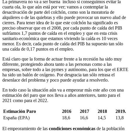
La primavera no va a ser buena incluso si conseguimos evitar la
cuarta ola, lo que aún está por ver; vamos a contemplar la
desactivación de parte del colchón, como son la moratoria de
alquileres o de las quiebras y ello puede provocar un nuevo alud de
cierres. Para tener idea de lo que este colchón ha significado es
preciso observar que en el 2008, por cada punto de caída del PIB
sufríamos 1,7 puntos de caída en el empleo y que en esta crisis
sanitario-económica que estamos viviendo la caída es 10 veces
menor. Es decir, cada punto de caída del PIB ha supuesto tan sólo
una caída de 0,17 puntos en el empleo.
Está claro que la forma de actuar frente a la recesión ha sido muy
diferente, protegiendo ahora tanto a las personas como a las
empresas, sobre todo a las pymes y autónomo, para los que el ERTE
ha sido un balón de oxígeno. Por desgracia tan sólo retrasa el
desenlace del problema y poco puede ayudar a resolverlo.
En todo caso la situación aún va a empeorar más este año con una
estimación del paro que nos lleva a años anteriores, tanto para el
2021 como para el 2022.
Estimación Paro
2016
2017
2018
2019.
España (EPA)
18,6
16,6
14,5
13,8
El empeoramiento de las
condiciones económicas
de la población