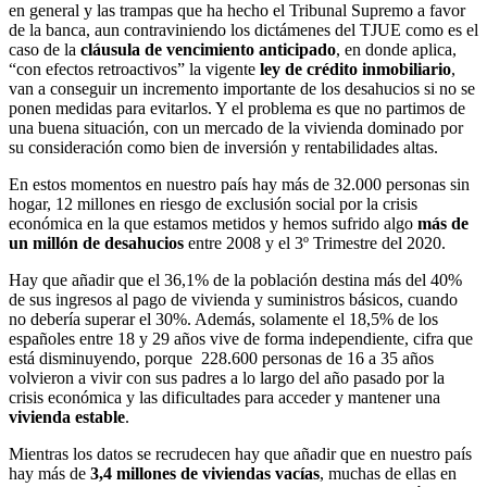
en general y las trampas que ha hecho el Tribunal Supremo a favor
de la banca, aun contraviniendo los dictámenes del TJUE como es el
caso de la
cláusula de vencimiento anticipado
, en donde aplica,
“con efectos retroactivos” la vigente
ley de crédito inmobiliario
,
van a conseguir un incremento importante de los desahucios si no se
ponen medidas para evitarlos. Y el problema es que no partimos de
una buena situación, con un mercado de la vivienda dominado por
su consideración como bien de inversión y rentabilidades altas.
En estos momentos en nuestro país hay más de 32.000 personas sin
hogar, 12 millones en riesgo de exclusión social por la crisis
económica en la que estamos metidos y hemos sufrido algo
más de
un millón de desahucios
entre 2008 y el 3º Trimestre del 2020.
Hay que añadir que el 36,1% de la población destina más del 40%
de sus ingresos al pago de vivienda y suministros básicos, cuando
no debería superar el 30%. Además, solamente el 18,5% de los
españoles entre 18 y 29 años vive de forma independiente, cifra que
está disminuyendo, porque 228.600 personas de 16 a 35 años
volvieron a vivir con sus padres a lo largo del año pasado por la
crisis económica y las dificultades para acceder y mantener una
vivienda estable
.
Mientras los datos se recrudecen hay que añadir que en nuestro país
hay más de
3,4 millones de viviendas vacías
, muchas de ellas en