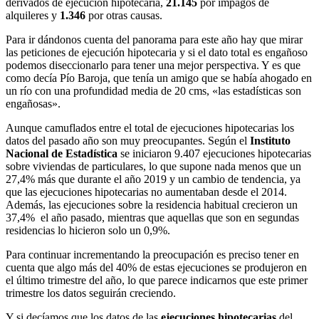
derivados de ejecución hipotecaria,
21.145
por impagos de
alquileres y
1.346
por otras causas.
Para ir dándonos cuenta del panorama para este año hay que mirar
las peticiones de ejecución hipotecaria y si el dato total es engañoso
podemos diseccionarlo para tener una mejor perspectiva. Y es que
como decía Pío Baroja, que tenía un amigo que se había ahogado en
un río con una profundidad media de 20 cms, «las estadísticas son
engañosas».
Aunque camuflados entre el total de ejecuciones hipotecarias los
datos del pasado año son muy preocupantes. Según el
Instituto
Nacional de Estadística
se iniciaron 9.407 ejecuciones hipotecarias
sobre viviendas de particulares, lo que supone nada menos que un
27,4% más que durante el año 2019 y un cambio de tendencia, ya
que las ejecuciones hipotecarias no aumentaban desde el 2014.
Además, las ejecuciones sobre la residencia habitual crecieron un
37,4% el año pasado, mientras que aquellas que son en segundas
residencias lo hicieron solo un 0,9%.
Para continuar incrementando la preocupación es preciso tener en
cuenta que algo más del 40% de estas ejecuciones se produjeron en
el último trimestre del año, lo que parece indicarnos que este primer
trimestre los datos seguirán creciendo.
Y si decíamos que los datos de las
ejecuciones hipotecarias
del