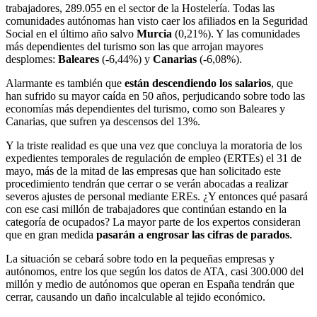
trabajadores, 289.055 en el sector de la Hostelería. Todas las
comunidades autónomas han visto caer los afiliados en la Seguridad
Social en el último año salvo
Murcia
(0,21%). Y las comunidades
más dependientes del turismo son las que arrojan mayores
desplomes:
Baleares
(-6,44%) y
Canarias
(-6,08%).
Alarmante es también que
están descendiendo los salarios
, que
han sufrido su mayor caída en 50 años, perjudicando sobre todo las
economías más dependientes del turismo, como son Baleares y
Canarias, que sufren ya descensos del 13%.
Y la triste realidad es que una vez que concluya la moratoria de los
expedientes temporales de regulación de empleo (ERTEs) el 31 de
mayo, más de la mitad de las empresas que han solicitado este
procedimiento tendrán que cerrar o se verán abocadas a realizar
severos ajustes de personal mediante EREs. ¿Y entonces qué pasará
con ese casi millón de trabajadores que continúan estando en la
categoría de ocupados? La mayor parte de los expertos consideran
que en gran medida
pasarán a engrosar las cifras de parados
.
La situación se cebará sobre todo en la pequeñas empresas y
autónomos, entre los que según los datos de ATA, casi 300.000 del
millón y medio de autónomos que operan en España tendrán que
cerrar, causando un daño incalculable al tejido económico.