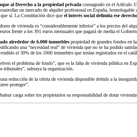
aque al Derecho a la propiedad privada
consagrado en el Artículo 33
 desarrollar un mercado de alquiler profesional en España, homologable 
que sí. La Constitución dice que
el interés social delimita ese derech
ores de vivienda es “considerablemente inferior” a los precios del alqu
euros frente a los 391 euros mensuales que pagará de media el Gobiern
tado alrededor de 6.000 inmuebles
propiedad de grandes fondos en las
stificando una “necesidad real” de vivienda que no se ha podido satisfa
vendido el 30% de los 1000 inmuebles que tenían registrados en el catá
elven el problema de fondo”, que es la falta de vivienda pública en Es
 tribunales”, subraya la organización.
a reducción de la oferta de vivienda disponible debido a la insegurida
uiere proteger”.
alear carga sobre los propietarios su responsabilidad de dotar vivienda 