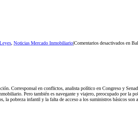
Leyes
,
Noticias Mercado Inmobiliario
|
Comentarios desactivados
en Bal
n. Corresponsal en conflictos, analista político en Congreso y Senado, 
nmobiliario. Pero también es navegante y viajero, preocupado por la po
, la pobreza infantil y la falta de acceso a los suministros básicos son
WEBS PARA INMOBILIARIAS
POSICIONAMIENTO