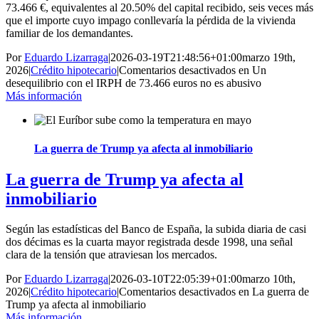
73.466 €, equivalentes al 20.50% del capital recibido, seis veces más
que el importe cuyo impago conllevaría la pérdida de la vivienda
familiar de los demandantes.
Por
Eduardo Lizarraga
|
2026-03-19T21:48:56+01:00
marzo 19th,
2026
|
Crédito hipotecario
|
Comentarios desactivados
en Un
desequilibrio con el IRPH de 73.466 euros no es abusivo
Más información
La guerra de Trump ya afecta al inmobiliario
La guerra de Trump ya afecta al
inmobiliario
Según las estadísticas del Banco de España, la subida diaria de casi
dos décimas es la cuarta mayor registrada desde 1998, una señal
clara de la tensión que atraviesan los mercados.
Por
Eduardo Lizarraga
|
2026-03-10T22:05:39+01:00
marzo 10th,
2026
|
Crédito hipotecario
|
Comentarios desactivados
en La guerra de
Trump ya afecta al inmobiliario
Más información