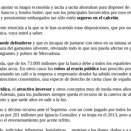
ajustar su magra economía y tacita a tacita ahorraban para disponer de
de bancos y fondos buitre, que son los principales favorecidos por esos e
s y pensionistas embargados tan sólo estén
seguros en el calcetín
.
te retorcida a la que se le han ocurrido estas disposiciones, que por no
ica, vaya usted a saber.
puede defenderse
y que es incapaz de juntarse con otros en su misma si
a caza del gamusino silvestre, obviando todo lo que nos pueda afectar en
nmigrantes y pobres de Mercadona.
, que de los 73.000 millones que la banca debe a todos los españoles -s
tadas arcas. En otros casos los
robos al erario público
han prescrito por
 tomando un café o la empresa o empresario deudor ha sabido esconder 
trocinios consentidos, una especie de derecho de cierta clase de españo
ídica
, el
atractivo inversor
y otros conceptos muy de moda estos años 
. Además, para los pudientes siempre queda el recurso de la caterva de 
to y que tarde años en salir a la luz.
no y décimo recurso ante el Supremo -con un coste pagado por todos los
as por 201 millones por Ignacio González y su tropa en el 2013, pero a
 o el envenenamiento por aceite refrito.
do, judiciales, tributarias, legislativas… protejan a los dones, doñas y a 