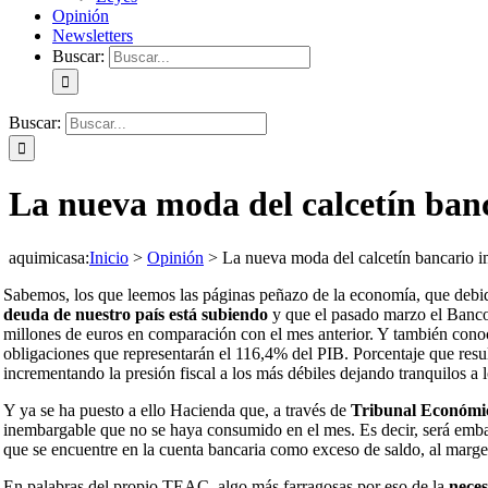
Opinión
Newsletters
Buscar:
Buscar:
La nueva moda del calcetín ban
aquimicasa
:
Inicio
>
Opinión
>
La nueva moda del calcetín bancario 
Sabemos, los que leemos las páginas peñazo de la economía, que debid
deuda de nuestro país está subiendo
y que el pasado marzo el Banco
millones de euros en comparación con el mes anterior. Y también cono
obligaciones que representarán el 116,4% del PIB. Porcentaje que resu
incrementando la presión fiscal a los más débiles dejando tranquilos a 
Y ya se ha puesto a ello Hacienda que, a través de
Tribunal Económi
inembargable que no se haya consumido en el mes. Es decir, será emba
que se encuentre en la cuenta bancaria como exceso de saldo, al marge
En palabras del propio TEAC, algo más farragosas por eso de la
neces