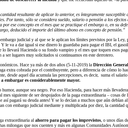
 cantidad resultante de aplicar lo anterior, es íntegramente susceptibl
es. Por tanto, sólo se considera sueldo, salario o pensión a los efecto
 por ese concepto en el mes que se practique el embargo o, en su defect
mbargo, deducido el importe del último abono en concepto de pensión.”
embargo judicial y al que se le aplican los límites previstos por la Ley,
Y le va a dar igual si ese dinero lo guardaba para pagar el IBI, el gasoil
e lo llevará Hacienda o su fondo vampiro y el mes que toquen esos pago
n a ser lugares muy solicitados si continuamos en este derrotero.
económicos. Hace ya más de dos años (5-11-2019) la
Dirección General
aga extra cobrada por el contribuyente, pero a diferencia de cómo lo hac
e, desde aquel día acumula las percepciones, es decir, suma el salario
e a embargar es considerablemente mayor.
 humor, aunque sea negro. Por eso Hacienda, para hacer más llevadera l
al mes siguiente de ser despojados de la paga extraordinaria – cosas de
ue así pagará su deuda antes! Y se lo decían a muchos que aún debían al
aban con embargo judicial mediante y multiplicada por diez, la cantidad 
a extraordinaria al
ahorro para pagar los imprevistos
, o unos días 
chas milongas que nos cuenten y más en algunas Comunidades Autónomas