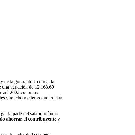
y de la guerra de Ucrania,
la
e una variación de 12.163,69
errará 2022 con unas
entes y mucho me temo que lo hará
gar la parte del salario mínimo
do ahorrar el contribuyente
y
e contratante de la primera