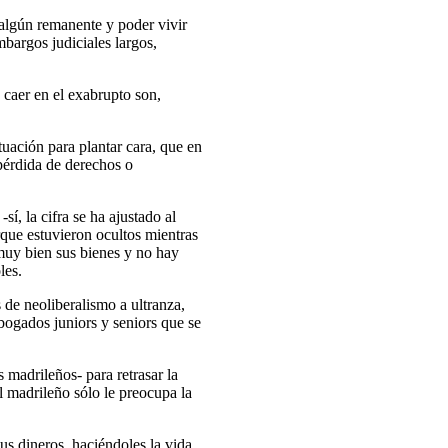
 algún remanente y poder vivir
mbargos judiciales largos,
 caer en el exabrupto son,
tuación para plantar cara, que en
 pérdida de derechos o
í, la cifra se ha ajustado al
que estuvieron ocultos mientras
muy bien sus bienes y no hay
les.
de neoliberalismo a ultranza,
abogados juniors y seniors que se
 madrileños- para retrasar la
l madrileño sólo le preocupa la
sus dineros, haciéndoles la vida