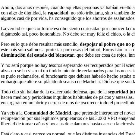
Ahora, dos años después, cuando aquellas personas ya habían vuelto a 
con algo de dignidad, la
rapacidad
, no sólo tributaria, sino también 
algunos casi de por vida, ha conseguido que los ahorros de asalariado
La verdad es que conforme escribo siento curiosidad por conocer la men
digámoslo así, poco honorables. No debe ser muy feliz el chico, o la ch
Pero es lo que debe resultar más sencillo,
despojar al pobre que no 
este país sólo salimos a protestar por cosas del fútbol, Eurovisión o l
disminución del estado del bienestar
, que debe ser cosa de rojos, i
Y no será porque no hay tesoros esperando ser recuperados por Hacienda
alza- no se ha visto ni un tímido intento de reclamarlos para las necesi
se pudo reclamarlos, el funcionario que debiera haberlo hecho estaba
embargo que altere su plácido descanso en Marbella. Diríase que son la
Todo ello sin hablar de la exacerbada defensa, que de la
seguridad jur
hacen medios y periodistas inquilinos habituales de palcos y antesalas
encargarán en un abrir y cerrar de ojos de oscurecer todo el procedimien
Ya veis a la
Comunidad de Madrid
, que pretende interponer el nove
recuperación por sus legítimos propietarios de las 3.000 VPO enajenad
libertad de tomar cañas y bocatas de calamares hasta caer en la cirrosis
Está claro y casi parece ya normal, que las distintas instancias del Esta