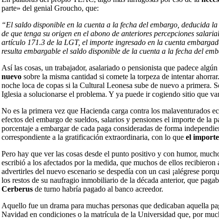
parte» del genial Groucho, que:
“El saldo disponible en la cuenta a la fecha del embargo, deducida la
de que tenga su origen en el abono de anteriores percepciones salarial
artículo 171.3 de la LGT, el importe ingresado en la cuenta embargada
resulta embargable el saldo disponible de la cuenta a la fecha del e
Así las cosas, un trabajador, asalariado o pensionista que padece algún 
nuevo
sobre la misma cantidad si comete la torpeza de intentar ahorrar. 
noche loca de copas si la Cultural Leonesa sube de nuevo a primera. S
Iglesia a solucionarse el problema. Y ya puede ir cogiendo sitio que va
No es la primera vez que Hacienda carga contra los malaventurados 
efectos del embargo de sueldos, salarios y pensiones el importe de la p
porcentaje a embargar de cada paga consideradas de forma independient
correspondiente a la gratificación extraordinaria, con lo que
el import
Pero hay que ver las cosas desde el punto positivo y con humor, mucho
escribió a los afectados por la medida, que muchos de ellos recibieron 
advertirles del nuevo escenario se despedía con un casi ¡alégrese porq
los restos de su naufragio inmobiliario de la década anterior, que pag
Cerberus
de turno habría pagado al banco acreedor.
Aquello fue un drama para muchas personas que dedicaban aquella pag
Navidad en condiciones o la matrícula de la Universidad que, por mu