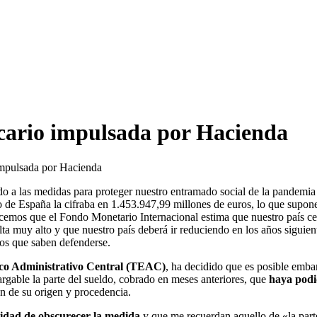
cario impulsada por Hacienda
impulsada por Hacienda
o a las medidas para proteger nuestro entramado social de la pandemia 
 de España la cifraba en 1.453.947,99 millones de euros, lo que supon
cemos que el Fondo Monetario Internacional estima que nuestro país c
lta muy alto y que nuestro país deberá ir reduciendo en los años sigui
los que saben defenderse.
co Administrativo Central (TEAC)
, ha decidido que es posible embar
rgable la parte del sueldo, cobrado en meses anteriores, que
haya podi
n de su origen y procedencia.
idad de obscurecer la medida
y que me recuerdan aquello de «la part