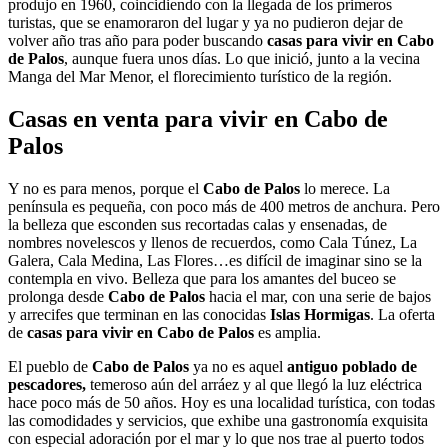
produjo en 1960, coincidiendo con la llegada de los primeros
turistas, que se enamoraron del lugar y ya no pudieron dejar de
volver año tras año para poder buscando
casas para vivir en Cabo
de Palos
, aunque fuera unos días. Lo que inició, junto a la vecina
Manga del Mar Menor, el florecimiento turístico de la región.
Casas en venta para vivir en Cabo de
Palos
Y no es para menos, porque el
Cabo de Palos
lo merece. La
península es pequeña, con poco más de 400 metros de anchura. Pero
la belleza que esconden sus recortadas calas y ensenadas, de
nombres novelescos y llenos de recuerdos, como Cala Túnez, La
Galera, Cala Medina, Las Flores…es difícil de imaginar sino se la
contempla en vivo. Belleza que para los amantes del buceo se
prolonga desde
Cabo de Palos
hacia el mar, con una serie de bajos
y arrecifes que terminan en las conocidas
Islas Hormigas
. La oferta
de
casas para vivir en Cabo de Palos
es amplia.
El pueblo de
Cabo de Palos
ya no es aquel
antiguo poblado de
pescadores,
temeroso aún del arráez y al que llegó la luz eléctrica
hace poco más de 50 años. Hoy es una localidad turística, con todas
las comodidades y servicios, que exhibe una gastronomía exquisita
con especial adoración por el mar y lo que nos trae al puerto todos