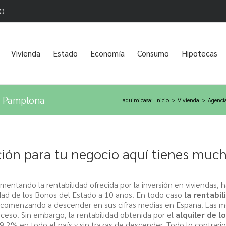
O
Vivienda
Estado
Economía
Consumo
Hipotecas
en Pamplona
aquimicasa
:
Inicio
>
Vivienda
>
Agencia
ión para tu negocio aquí tienes much
mentando la rentabilidad ofrecida por la inversión en viviendas, 
lidad de los Bonos del Estado a 10 años. En todo caso
la rentabi
r comenzando a descender en sus cifras medias en España. Las m
ceso. Sin embargo, la rentabilidad obtenida por el
alquiler de l
% en todo el país y sin trazas de descender. Todo lo contrario,