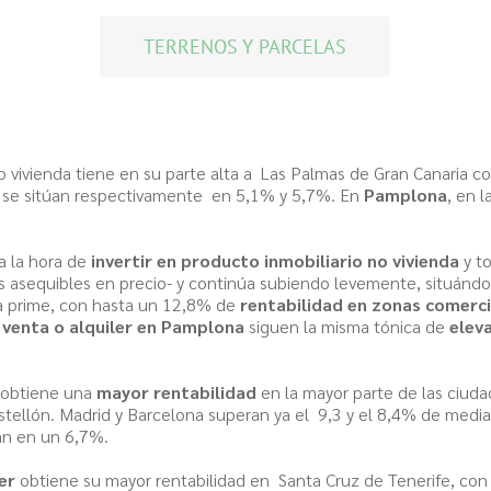
TERRENOS Y PARCELAS
 vivienda tiene en su parte alta a Las Palmas de Gran Canaria c
a se sitúan respectivamente en 5,1% y 5,7%. En
Pamplona
, en l
a la hora de
invertir en producto inmobiliario no vivienda
y to
ás asequibles en precio- y continúa subiendo levemente, situándos
 prime, con hasta un 12,8% de
rentabilidad en zonas comerci
 venta o alquiler en Pamplona
siguen la misma tónica de
elev
 obtiene una
mayor rentabilidad
en la mayor parte de las ciud
tellón. Madrid y Barcelona superan ya el 9,3 y el 8,4% de media
an en un 6,7%.
er
obtiene su mayor rentabilidad en Santa Cruz de Tenerife, con