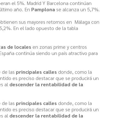
uperan el 5%. Madrid Y Barcelona continúan
último año. En
Pamplona
se alcanza un 5,7%.
e obtienen sus mayores retornos en Málaga con
,2%. En el lado opuesto de la tabla
tas de locales
en zonas prime y centros
spaña continúa siendo un país atractivo para
 de las
principales calles
donde, como la
entido es preciso destacar que se producirá un
es al
descender la rentabilidad de la
 de las
principales calles
donde, como la
entido es preciso destacar que se producirá un
es al
descender la rentabilidad de la