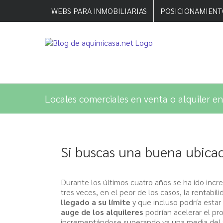
Saltar
WEBS PARA INMOBILIARIAS
POSICIONAMIENT
al
contenido
Locales comerciales en venta o alquiler 
Si buscas una buena ubicac
Durante los últimos cuatro años se ha ido incre
tres veces, en el peor de los casos, la rentabi
llegado a su límite
y que incluso podría esta
auge de los alquileres
podrían acelerar el pro
incrementándose superando ya una media del 9,2