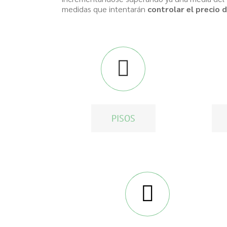
medidas que intentarán
controlar el precio d
PISOS