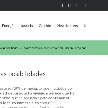
Facebook
Twitter
LinkedIn
Instagram
Energía
Justicia
Opinión
Newsletters
s Inmobiliarias
>
Locales comerciales en venta o alquiler en Pamplona
as posibilidades
hasta el 7,9% de media, lo que multiplica por
lidad del producto vivienda parece que ha
edidas que se anuncian para
contener el
os locales comerciales
continúa
 ya que no se va a ver afectado por las