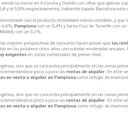
a, siendo la menor en A Coruña y Oviedo con cifras que apenas s
 6,8 y el 5,8% respectivamente, habiendo bajado Barcelona este 
s mencionado son el producto inmobiliario menos rentable, y qu
un 6,6%,
Pamplona
con un 5,4% y Santa Cruz de Tenerife con un 5
Madrid, con un 3,1%.
 y las mejores perspectivas de consumo hacen prever que
las ren
do en los próximos cinco años con subidas moderadas anuales. E
uy exigentes
en zonas comerciales de primer nivel.
énea, sino que se concentra principalmente en las zonas prime
incrementándose poco a poco las
rentas de alquiler
. En éste s
les en venta o alquiler en Pamplona
como refugio de inversor
énea, sino que se concentra principalmente en las zonas prime
incrementándose poco a poco las
rentas de alquiler
. En éste s
les en venta o alquiler en Pamplona
como refugio de inversor