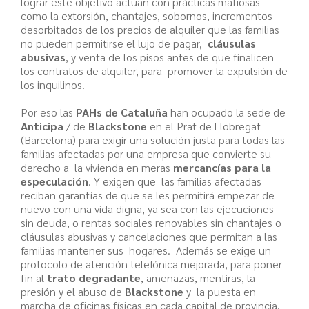
lograr este objetivo actúan con prácticas mafiosas
como la extorsión, chantajes, sobornos, incrementos
desorbitados de los precios de alquiler que las familias
no pueden permitirse el lujo de pagar,
cláusulas
abusivas
, y venta de los pisos antes de que finalicen
los contratos de alquiler, para promover la expulsión de
los inquilinos.
Por eso las
PAHs de Cataluña
han ocupado la sede de
Anticipa
/ de
Blackstone
en el Prat de Llobregat
(Barcelona) para exigir una solución justa para todas las
familias afectadas por una empresa que convierte su
derecho a la vivienda en meras
mercancías para la
especulación
. Y exigen que las familias afectadas
reciban garantías de que se les permitirá empezar de
nuevo con una vida digna, ya sea con las ejecuciones
sin deuda, o rentas sociales renovables sin chantajes o
cláusulas abusivas y cancelaciones que permitan a las
familias mantener sus hogares. Además se exige un
protocolo de atención telefónica mejorada, para poner
fin al
trato degradante
, amenazas, mentiras, la
presión y el abuso de
Blackstone
y la puesta en
marcha de oficinas físicas en cada capital de provincia,