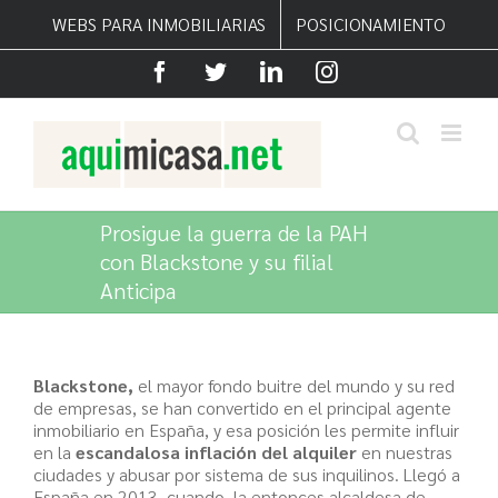
Saltar
WEBS PARA INMOBILIARIAS
POSICIONAMIENTO
al
contenido
Facebook
Twitter
LinkedIn
Instagram
Prosigue la guerra de la PAH
con Blackstone y su filial
Anticipa
Blackstone,
el mayor fondo buitre del mundo y su red
de empresas, se han convertido en el principal agente
inmobiliario en España, y esa posición les permite influir
en la
escandalosa inflación del alquiler
en nuestras
ciudades y abusar por sistema de sus inquilinos. Llegó a
España en 2013, cuando la entonces alcaldesa de