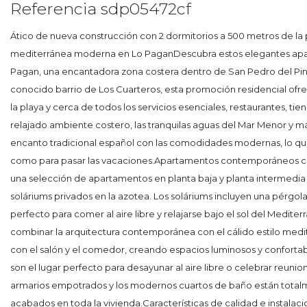
Referencia sdp05472cf
Ático de nueva construcción con 2 dormitorios a 500 metros de la 
mediterránea moderna en Lo PaganDescubra estos elegantes apa
Pagan, una encantadora zona costera dentro de San Pedro del Pina
conocido barrio de Los Cuarteros, esta promoción residencial ofrec
la playa y cerca de todos los servicios esenciales, restaurantes, t
relajado ambiente costero, las tranquilas aguas del Mar Menor y má
encanto tradicional español con las comodidades modernas, lo que l
como para pasar las vacaciones.Apartamentos contemporáneos con
una selección de apartamentos en planta baja y planta intermedia 
soláriums privados en la azotea. Los soláriums incluyen una pérgol
perfecto para comer al aire libre y relajarse bajo el sol del Medi
combinar la arquitectura contemporánea con el cálido estilo medite
con el salón y el comedor, creando espacios luminosos y confortable
son el lugar perfecto para desayunar al aire libre o celebrar reun
armarios empotrados y los modernos cuartos de baño están tota
acabados en toda la vivienda.Características de calidad e instalac