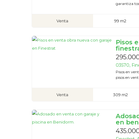
garantiza tod
Venta
99 m2
Pisos 
finestr
295.00
03570, Fine
Pisos en ven
pisos en vent
Venta
309 m2
Adosad
en ben
435.00