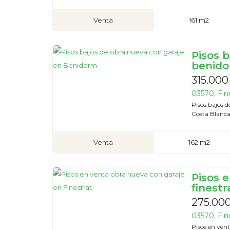
Venta
161 m2
Pisos 
benid
315.000
03570, Fine
Pisos bajos 
Costa Blanca,
Venta
162 m2
Pisos 
finestr
275.00
03570, Fine
Pisos en ven