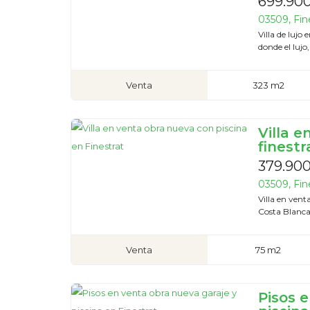
699.90
03509, Fine
Villa de luj
donde el lujo,
Venta
323 m2
Villa 
finestr
379.90
03509, Fine
Villa en ven
Costa Blanca 
Venta
75 m2
Pisos 