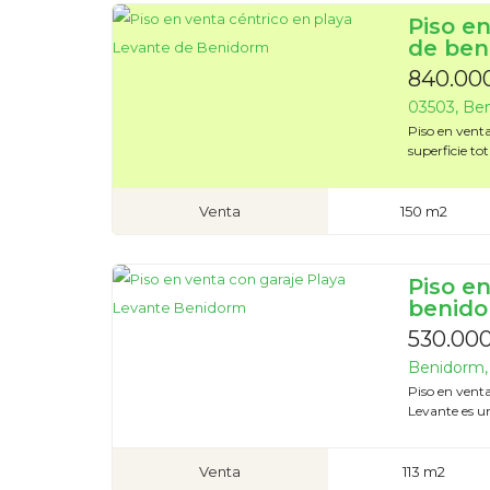
Piso e
de ben
840.00
03503, Ben
Piso en vent
superficie to
Venta
150 m2
Piso e
benid
530.00
Benidorm, 
Piso en vent
Levante es u
Venta
113 m2