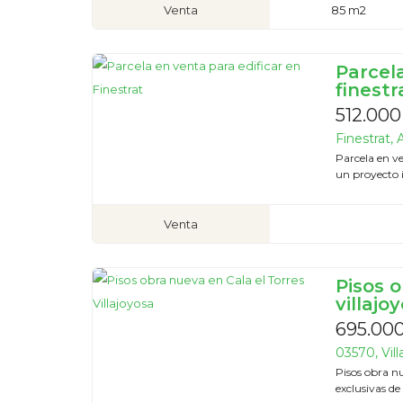
Venta
85 m2
Parcela
finestr
512.000
Finestrat, 
Parcela en ve
un proyecto i
Venta
Pisos o
villajo
695.00
03570, Vill
Pisos obra n
exclusivas de