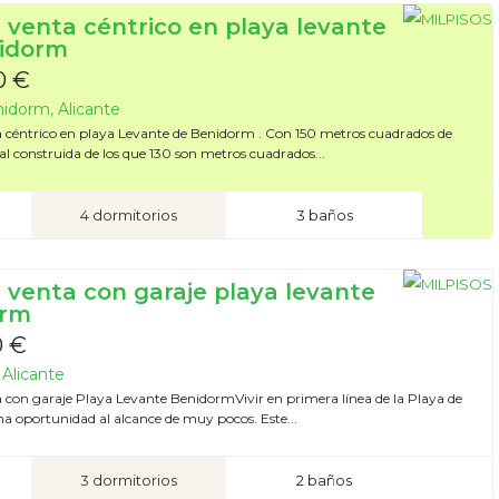
n venta céntrico en playa levante
idorm
0 €
idorm, Alicante
a céntrico en playa Levante de Benidorm . Con 150 metros cuadrados de
tal construida de los que 130 son metros cuadrados...
4 dormitorios
3 baños
n venta con garaje playa levante
orm
0 €
Alicante
a con garaje Playa Levante BenidormVivir en primera línea de la Playa de
na oportunidad al alcance de muy pocos. Este...
3 dormitorios
2 baños