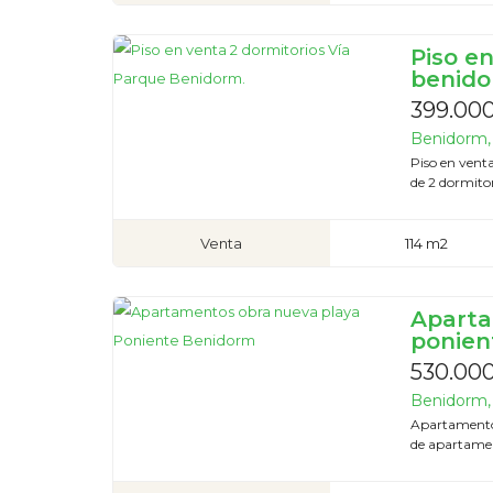
Piso e
benido
399.00
Benidorm, 
Piso en vent
de 2 dormito
Venta
114 m2
Aparta
ponien
530.00
Benidorm, 
Apartamento
de apartamen