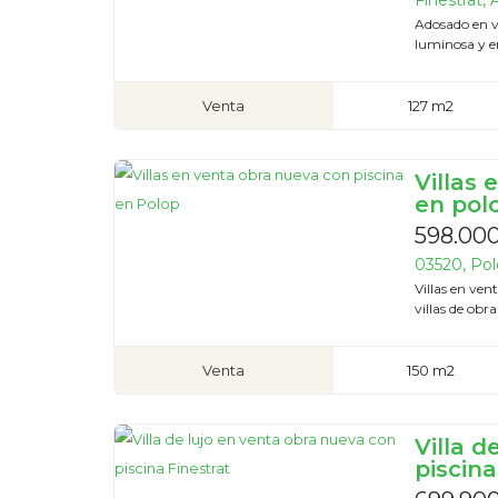
Finestrat, 
Adosado en v
luminosa y en
Venta
127 m2
Villas
en pol
598.00
03520, Pol
Villas en ve
villas de obr
Venta
150 m2
Villa d
piscina