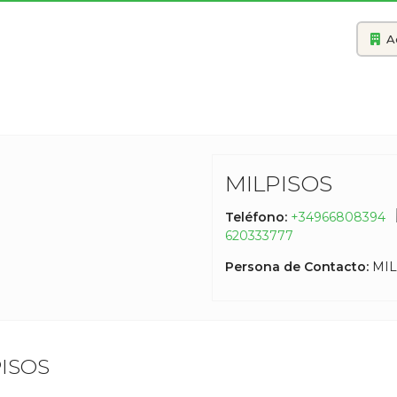
A
MILPISOS
Teléfono:
+34966808394
620333777
Persona de Contacto:
MIL
PISOS