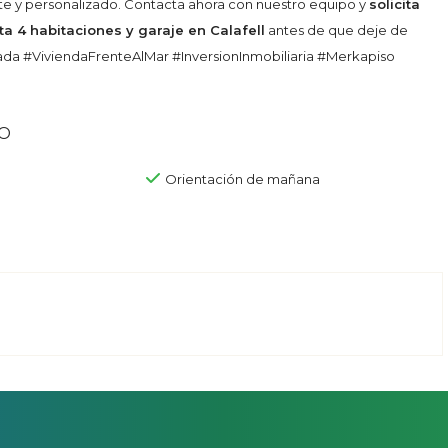
te y personalizado. Contacta ahora con nuestro equipo y
solicita
ta 4 habitaciones y garaje en Calafell
antes de que deje de
rada #ViviendaFrenteAlMar #InversionInmobiliaria #Merkapiso
o
Orientación de mañana