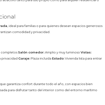
o atractivo tanto para uso propio como para alquiler residencial o
cional
brada
, ideal para familias o para quienes desean espacios generosos
arantizan comodidad y privacidad.
s completos
Salón comedor:
Amplio y muy luminoso
Vistas:
 privacidad
Garaje:
Plaza incluida
Estado:
Vivienda lista para entrar
que garantiza confort durante todo el año, con espacios bien
sada para disfrutar tanto del interior como del entorno marítimo