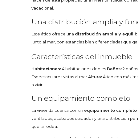
hacen de esta propiedad una inversión sólida, con alt
vacacional.
Una distribución amplia y fun
Este ático ofrece una
distribución amplia y equili
junto al mar, con estancias bien diferenciadas que g
Características del inmueble
Habitaciones:
4 habitaciones dobles
Baños:
2 baño
Espectaculares vistas al mar
Altura:
Ático con máxima
a vivir
Un equipamiento completo
La vivienda cuenta con un
equipamiento completo
ventilados, acabados cuidados y una distribución pen
que la rodea.