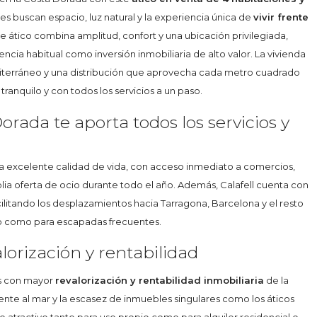
es buscan espacio, luz natural y la experiencia única de
vivir frente
te ático combina amplitud, confort y una ubicación privilegiada,
cia habitual como inversión inmobiliaria de alto valor. La vivienda
editerráneo y una distribución que aprovecha cada metro cuadrado
tranquilo y con todos los servicios a un paso.
orada te aporta todos los servicios y
a excelente calidad de vida, con acceso inmediato a comercios,
plia oferta de ocio durante todo el año. Además, Calafell cuenta con
acilitando los desplazamientos hacia Tarragona, Barcelona y el resto
 año como para escapadas frecuentes.
alorización y rentabilidad
as con mayor
revalorización y rentabilidad inmobiliaria
de la
nte al mar y la escasez de inmuebles singulares como los áticos