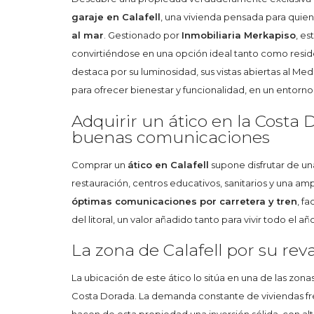
garaje en Calafell
, una vivienda pensada para quien
al mar
. Gestionado por
Inmobiliaria Merkapiso
, es
convirtiéndose en una opción ideal tanto como residen
destaca por su luminosidad, sus vistas abiertas al M
para ofrecer bienestar y funcionalidad, en un entorno 
Adquirir un ático en la Costa D
buenas comunicaciones
Comprar un
ático en Calafell
supone disfrutar de un
restauración, centros educativos, sanitarios y una am
óptimas comunicaciones por carretera y tren
, f
del litoral, un valor añadido tanto para vivir todo el
La zona de Calafell por su rev
La ubicación de este ático lo sitúa en una de las zon
Costa Dorada. La demanda constante de viviendas fre