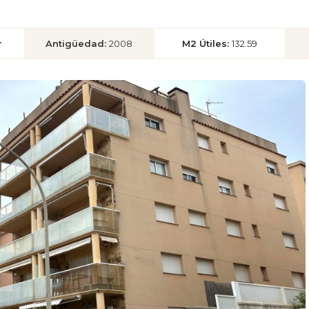
r
Antigüedad:
2008
M2 Útiles:
132.59