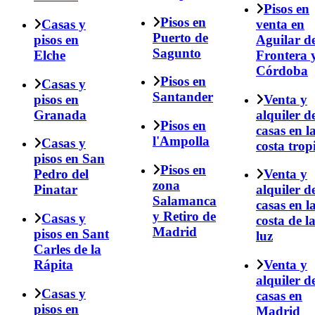
Pisos en
Pisos en
Casas y
venta en
Puerto de
pisos en
Aguilar de
Sagunto
Elche
Frontera 
Córdoba
Pisos en
Casas y
Santander
pisos en
Venta y
Granada
alquiler d
Pisos en
casas en l
l'Ampolla
Casas y
costa trop
pisos en San
Pisos en
Pedro del
Venta y
zona
Pinatar
alquiler d
Salamanca
casas en l
y Retiro de
Casas y
costa de l
Madrid
pisos en Sant
luz
Carles de la
Rápita
Venta y
alquiler d
Casas y
casas en
pisos en
Madrid