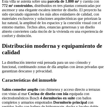
Esta villa se asienta sobre una
parcela de 1.800 m²
y cuenta con
772 m² construidos
, distribuidos en tres plantas comunicadas por
ascensor y una elegante escalera interior de diseño. El proyecto ha
sido ejecutado siguiendo los más altos estándares de calidad, con
materiales exclusivos y soluciones arquitectónicas que priorizan la
luz natural, la amplitud de los espacios y la conexión visual con el
entorno marino. Techos altos, estancias generosas y un diseño
abierto convierten cada rincón de la vivienda en una experiencia de
confort y distinción.
Distribución moderna y equipamiento de
calidad
La distribución interior está pensada para un uso cómodo y
funcional, combinando zonas de día amplias con áreas privadas que
garantizan descanso y privacidad.
Características del inmueble
Salón-comedor amplio
con chimenea y acceso directo a terrazas
con vistas al mar
Cocina de diseño con isla
equipada con
electrodomésticos Bosch
4 dormitorios en suite
con baños
completos y armarios empotrados
Dormitorio principal
con
vestidor, baño con bañera de hidromasaje, ducha y lavabo doble