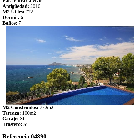
Para entrar a vivir
Antigüedad:
2016
M2 Útiles:
772
Dormit:
6
Baños:
7
M2 Construidos:
772m2
Terraza:
100m2
Garaje: Si
Trastero: Si
Referencia 04890