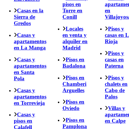
pisos en
apartame
Casas en la
Torre en
en
Sierra de
Conill
Villajoyos
Gredos
Locales
Pisos y
Casas y
en venta y
casas en 
apartamentos
alquiler en
Rioja
en La Manga
Madrid
Pisos y
Casas y
Pisos en
casas en
apartamentos
Badalona
Paterna
en Santa
Pisos en
Pisos y
Pola
Chamberi
chalets en
Casas y
Arguelles
Cabo de
apartamentos
Palos
Pisos en
en Torrevieja
Oviedo
Villas y
Casas y
apartame
Pisos en
pisos en
en Calpe
Pamplona
Calafell