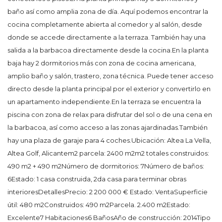
baño así como amplia zona de día. Aquí podemos encontrar la
cocina completamente abierta al comedor y al salón, desde
donde se accede directamente a la terraza. También hay una
salida a la barbacoa directamente desde la cocina.En la planta
baja hay 2 dormitorios más con zona de cocina americana,
amplio baño y salón, trastero, zona técnica. Puede tener acceso
directo desde la planta principal por el exterior y convertirlo en
un apartamento independiente.En la terraza se encuentra la
piscina con zona de relax para disfrutar del sol o de una cena en
la barbacoa, así como acceso a las zonas ajardinadas.También
hay una plaza de garaje para 4 coches.Ubicación: Altea La Vella,
Altea Golf, Alicantem2 parcela: 2400 m2m2 totales construidos:
490 m2 + 490 m2Número de dormitorios: 7Número de baños:
6Estado: 1 casa construida, 2da casa para terminar obras
interioresDetallesPrecio: 2 200 000 € Estado: VentaSuperficie
útil: 480 m2Construidos: 490 m2Parcela. 2.400 m2Estado:
Excelente7 Habitaciones6 BañosAño de construcción: 2014Tipo