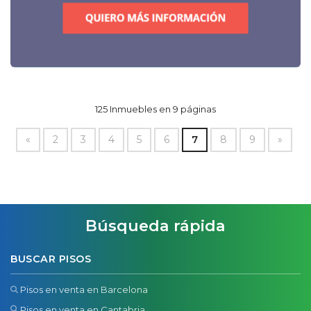
125 Inmuebles en 9 páginas
«
2
3
4
5
6
7
8
9
»
Búsqueda rápida
BUSCAR PISOS
Pisos en venta en Barcelona
Pisos en venta en Cantabria