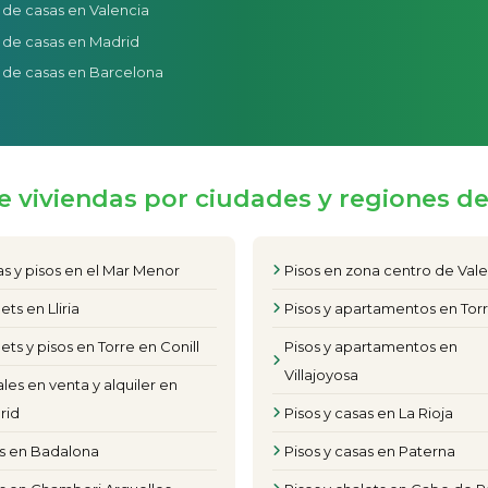
 de casas en Valencia
 de casas en Madrid
 de casas en Barcelona
e viviendas por ciudades y regiones d
s y pisos en el Mar Menor
Pisos en zona centro de Val
ets en Lliria
Pisos y apartamentos en Torr
ets y pisos en Torre en Conill
Pisos y apartamentos en
Villajoyosa
les en venta y alquiler en
rid
Pisos y casas en La Rioja
os en Badalona
Pisos y casas en Paterna