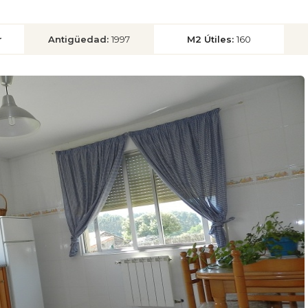
r
Antigüedad:
1997
M2 Útiles:
160