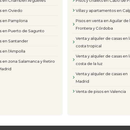
s en Chamberi Arguelles
Pisos y chalets en Cabo de P
os en Oviedo
Villas y apartamentos en Cal
os en Pamplona
Pisos en venta en Aguilar de 
Frontera y Córdoba
s en Puerto de Sagunto
Venta y alquiler de casas en l
s en Santander
costa tropical
s en l'Ampolla
Venta y alquiler de casas en l
s en zona Salamanca y Retiro
costa de la luz
Madrid
Venta y alquiler de casas en
Madrid
Venta de pisos en Valencia