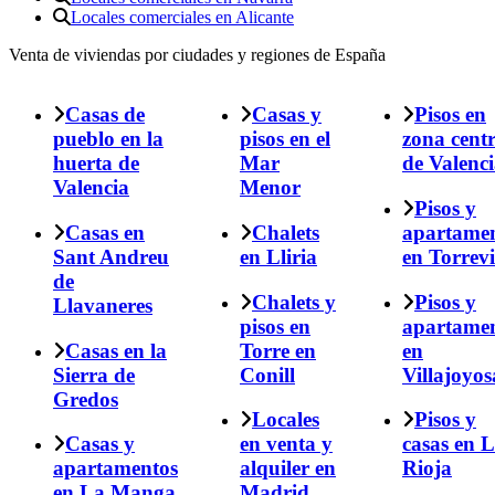
Locales comerciales en Alicante
Venta de viviendas por ciudades y regiones de España
Casas de
Casas y
Pisos en
pueblo en la
pisos en el
zona cent
huerta de
Mar
de Valenc
Valencia
Menor
Pisos y
Casas en
Chalets
apartame
Sant Andreu
en Lliria
en Torrevi
de
Chalets y
Pisos y
Llavaneres
pisos en
apartame
Casas en la
Torre en
en
Sierra de
Conill
Villajoyos
Gredos
Locales
Pisos y
Casas y
en venta y
casas en 
apartamentos
alquiler en
Rioja
en La Manga
Madrid