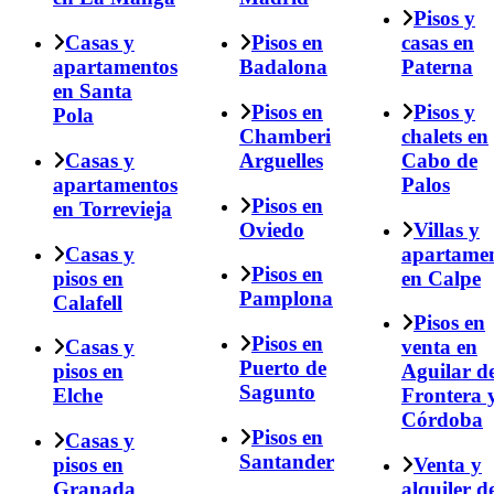
Pisos y
Casas y
Pisos en
casas en
apartamentos
Badalona
Paterna
en Santa
Pisos en
Pisos y
Pola
Chamberi
chalets en
Casas y
Arguelles
Cabo de
apartamentos
Palos
Pisos en
en Torrevieja
Oviedo
Villas y
Casas y
apartame
Pisos en
pisos en
en Calpe
Pamplona
Calafell
Pisos en
Pisos en
Casas y
venta en
Puerto de
pisos en
Aguilar de
Sagunto
Elche
Frontera 
Córdoba
Pisos en
Casas y
Santander
pisos en
Venta y
Granada
alquiler d