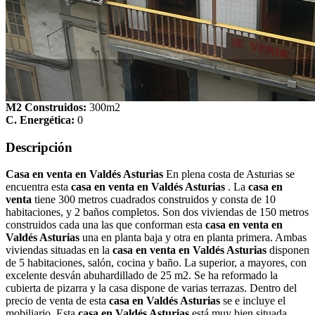
M2 Construidos:
300m2
C. Energética:
0
Descripción
Casa en venta en Valdés Asturias
En plena costa de Asturias se
encuentra esta
casa en venta en Valdés Asturias
. La
casa en
venta
tiene 300 metros cuadrados construidos y consta de 10
habitaciones, y 2 baños completos. Son dos viviendas de 150 metros
construidos cada una las que conforman esta
casa en venta en
Valdés Asturias
una en planta baja y otra en planta primera. Ambas
viviendas situadas en la
casa en venta en Valdés Asturias
disponen
de 5 habitaciones, salón, cocina y baño. La superior, a mayores, con
excelente desván abuhardillado de 25 m2. Se ha reformado la
cubierta de pizarra y la casa dispone de varias terrazas. Dentro del
precio de venta de esta
casa en Valdés Asturias
se e incluye el
mobiliario. Esta
casa en Valdés Asturias
está muy bien situada,