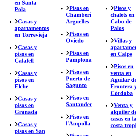
en Santa
Pisos en
Pisos y
Pola
Chamberi
chalets en
Casas y
Arguelles
Cabo de
apartamentos
Palos
Pisos en
en Torrevieja
Oviedo
Villas y
Casas y
apartame
Pisos en
pisos en
en Calpe
Pamplona
Calafell
Pisos en
Pisos en
Casas y
venta en
Puerto de
pisos en
Aguilar de
Sagunto
Elche
Frontera 
Córdoba
Pisos en
Casas y
Santander
pisos en
Venta y
Granada
alquiler d
Pisos en
casas en l
l'Ampolla
Casas y
costa trop
pisos en San
Pisos en