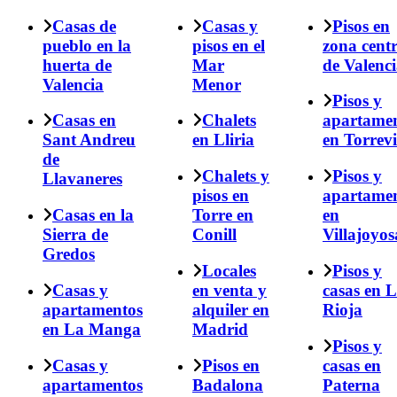
Casas de
Casas y
Pisos en
pueblo en la
pisos en el
zona cent
huerta de
Mar
de Valenc
Valencia
Menor
Pisos y
Casas en
Chalets
apartame
Sant Andreu
en Lliria
en Torrevi
de
Chalets y
Pisos y
Llavaneres
pisos en
apartame
Casas en la
Torre en
en
Sierra de
Conill
Villajoyos
Gredos
Locales
Pisos y
Casas y
en venta y
casas en 
apartamentos
alquiler en
Rioja
en La Manga
Madrid
Pisos y
Casas y
Pisos en
casas en
apartamentos
Badalona
Paterna