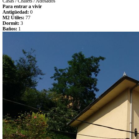
Casas / Chalets / Adosados
Para entrar a vivir
Antigüedad:
0
M2 Útiles:
77
Dormit:
3
Baños:
1