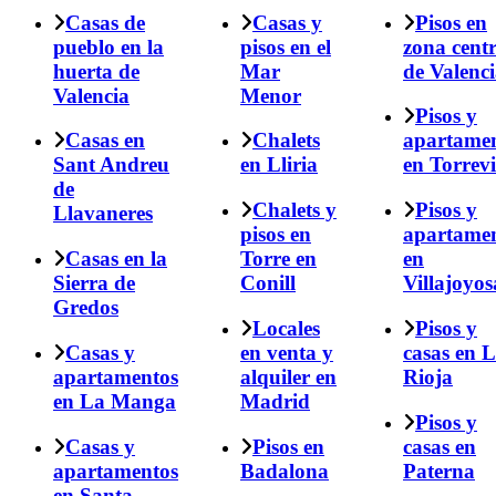
Casas de
Casas y
Pisos en
pueblo en la
pisos en el
zona cent
huerta de
Mar
de Valenc
Valencia
Menor
Pisos y
Casas en
Chalets
apartame
Sant Andreu
en Lliria
en Torrevi
de
Chalets y
Pisos y
Llavaneres
pisos en
apartame
Casas en la
Torre en
en
Sierra de
Conill
Villajoyos
Gredos
Locales
Pisos y
Casas y
en venta y
casas en 
apartamentos
alquiler en
Rioja
en La Manga
Madrid
Pisos y
Casas y
Pisos en
casas en
apartamentos
Badalona
Paterna
en Santa