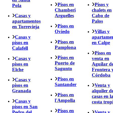
Pisos en
Pisos y
Pola
Chamberi
chalets en
Casas y
Arguelles
Cabo de
apartamentos
Palos
Pisos en
en Torrevieja
Oviedo
Villas y
Casas y
apartame
Pisos en
pisos en
en Calpe
Pamplona
Calafell
Pisos en
Pisos en
Casas y
venta en
Puerto de
pisos en
Aguilar de
Sagunto
Elche
Frontera 
Córdoba
Pisos en
Casas y
Santander
pisos en
Venta y
Granada
alquiler d
Pisos en
casas en l
l'Ampolla
Casas y
costa trop
pisos en San
Pisos en
Pedro del
Venta y