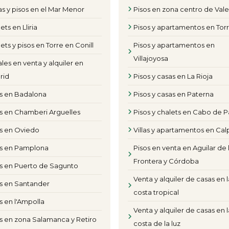
s y pisos en el Mar Menor
Pisos en zona centro de Val
ets en Lliria
Pisos y apartamentos en Torr
ets y pisos en Torre en Conill
Pisos y apartamentos en
Villajoyosa
les en venta y alquiler en
rid
Pisos y casas en La Rioja
os en Badalona
Pisos y casas en Paterna
s en Chamberi Arguelles
Pisos y chalets en Cabo de P
os en Oviedo
Villas y apartamentos en Cal
os en Pamplona
Pisos en venta en Aguilar de 
Frontera y Córdoba
s en Puerto de Sagunto
Venta y alquiler de casas en l
s en Santander
costa tropical
s en l'Ampolla
Venta y alquiler de casas en l
s en zona Salamanca y Retiro
costa de la luz