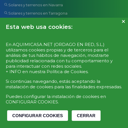
Solares y terrenos en Navarra
Solares y terrenos en Tarragona
Solares y terrenos en Valencia
Esta web usa cookies:
Solares y terrenos en Ávila
BUSCAR LOCALES
En AQUIMICASA.NET (ORDAGO EN RED, S.L.)
utilizamos cookies propias y de terceros para el
Locales comerciales en Cantabria
análisis de tus hábitos de navegación, mostrarte
publicidad relacionada con tu comportamiento y
Locales comerciales en Murcia
para interactuar con redes sociales.
Locales comerciales en Málaga
+ INFO en nuestra
Política de Cookies
.
Locales comerciales en Tarragona
Si continúas navegando, estás aceptando la
instalación de cookies para las finalidades expresadas.
Locales comerciales en Valencia
Locales comerciales en Zaragoza
Puedes configurar la instalación de cookies en
CONFIGURAR COOKIES.
Locales comerciales en Madrid
Locales comerciales en Barcelona
CONFIGURAR COOKIES
CERRAR
Locales comerciales en Navarra
Locales comerciales en Alicante