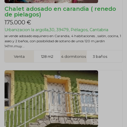
Chalet adosado en carandia ( renedo
de pielagos)
175.000 €
Urbanizacion la argolla,30, 39479, Piélagos, Cantabria
se vende adosado esquinero en Carandia, 4 habitaciones , salón, cocina, 1
aseo y 2 baños, con posibilidad de sotano de unos 120 m.jardin
147m.muy...
Venta
128 m2
4 dormitorios
3 baños