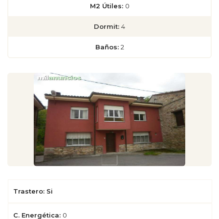
M2 Útiles:
0
Dormit:
4
Baños:
2
Trastero: Si
C. Energética:
0