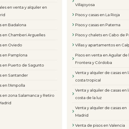
Villajoyosa
les en venta y alquiler en
rid
Pisos y casas en La Rioja
os en Badalona
Pisos y casas en Paterna
s en Chamberi Arguelles
Pisos y chalets en Cabo de P
os en Oviedo
Villas y apartamentos en Cal
os en Pamplona
Pisos en venta en Aguilar de 
Frontera y Córdoba
s en Puerto de Sagunto
Venta y alquiler de casas en l
s en Santander
costa tropical
s en l'Ampolla
Venta y alquiler de casas en l
s en zona Salamanca y Retiro
costa de la luz
Madrid
Venta y alquiler de casas en
Madrid
Venta de pisos en Valencia