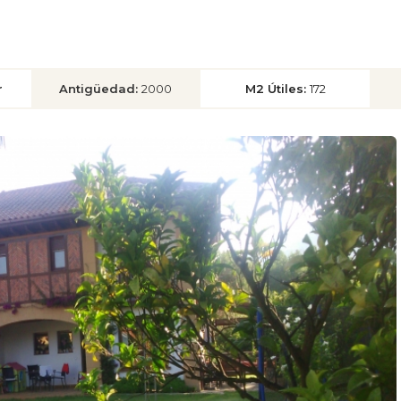
r
Antigüedad:
2000
M2 Útiles:
172