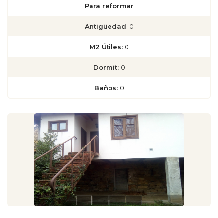
Para reformar
Antigüedad:
0
M2 Útiles:
0
Dormit:
0
Baños:
0