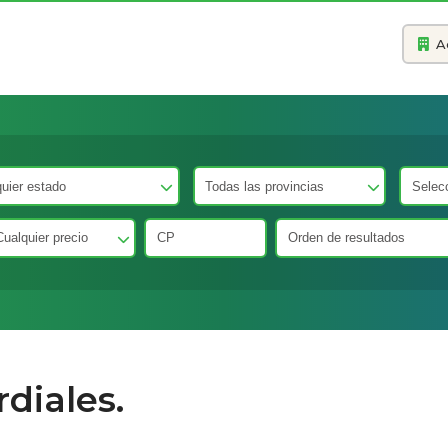
A
diales.