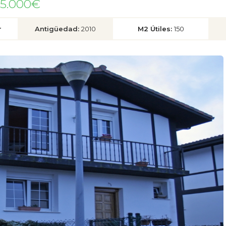
5.000€
r
Antigüedad:
2010
M2 Útiles:
150