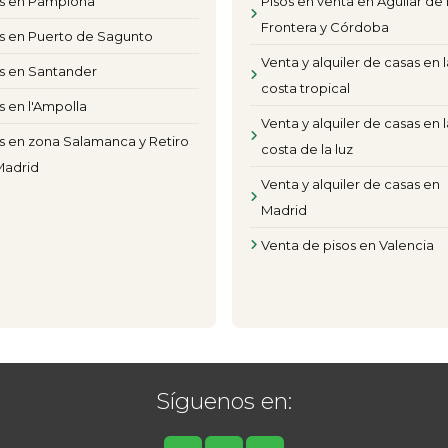
os en Pamplona
Pisos en venta en Aguilar de 
Frontera y Córdoba
s en Puerto de Sagunto
Venta y alquiler de casas en l
s en Santander
costa tropical
s en l'Ampolla
Venta y alquiler de casas en l
s en zona Salamanca y Retiro
costa de la luz
Madrid
Venta y alquiler de casas en
Madrid
Venta de pisos en Valencia
Síguenos en: