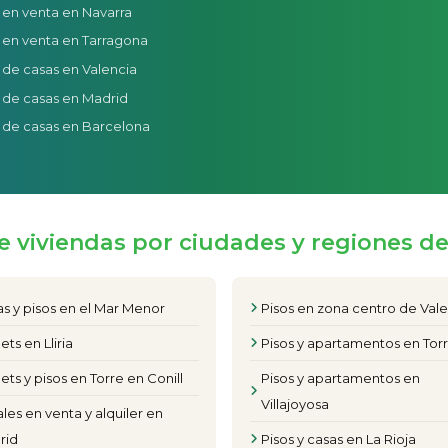
 en venta en Navarra
 en venta en Tarragona
 de casas en Valencia
 de casas en Madrid
 de casas en Barcelona
e viviendas por ciudades y regiones d
s y pisos en el Mar Menor
Pisos en zona centro de Val
ets en Lliria
Pisos y apartamentos en Torr
ets y pisos en Torre en Conill
Pisos y apartamentos en
Villajoyosa
les en venta y alquiler en
rid
Pisos y casas en La Rioja