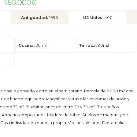
)
450.000€
Antigüedad:
1996
M2 Útiles:
400
Cocina:
20m2
Terraza:
90m2
un garaje adosado y otro en el semisótano. Parcela de 5.000 m2 con
 Con huerto equipado. Magníficas vistas a las marísmas del Asón y
dosado 72 m2. 5 habitaciones de entre 20 y 30 m2. Tres baños
a. Armarios empotrados. Madera de roble. Suelos de madera y de
 Casa individual en parcela propia. Vecinos alejados.Dos amplias