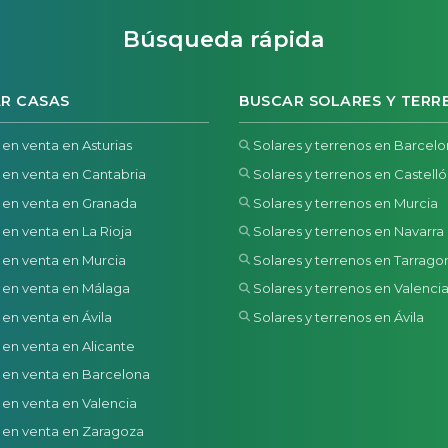
Búsqueda rápida
R CASAS
BUSCAR SOLARES Y TERR
 en venta en Asturias
Solares y terrenos en Barcel
 en venta en Cantabria
Solares y terrenos en Castell
 en venta en Granada
Solares y terrenos en Murcia
 en venta en La Rioja
Solares y terrenos en Navarra
 en venta en Murcia
Solares y terrenos en Tarrago
 en venta en Málaga
Solares y terrenos en Valenci
 en venta en Ávila
Solares y terrenos en Ávila
 en venta en Alicante
 en venta en Barcelona
 en venta en Valencia
 en venta en Zaragoza