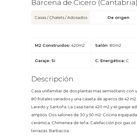
Bárcena de Cicero (Cantabria
Casas / Chalets / Adosados
De origen
M2 Construidos:
420m2
Salón:
80m2
Garaje: Si
C. Energética:
C
Descripción
Casa unifamiliar de dos plantas mas semisótano con 
80 frutales variados y una caseta de aperos de 42 m2.
Laredo y Santoña. La casa tiene 420 m2 y el garaje a
amplios. Dos salones de 30 y 50 m2. Cocina equipad
cerámica. Chimenea de leña. Calefacción por gas oil.
terrazas. Barbacoa.