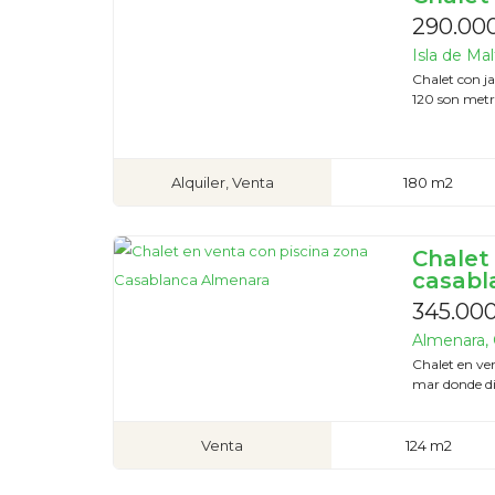
290.000
Isla de Mal
Chalet con j
120 son metro
Alquiler, Venta
180 m2
Chalet
casabl
345.00
Almenara, 
Chalet en ve
mar donde dis
Venta
124 m2