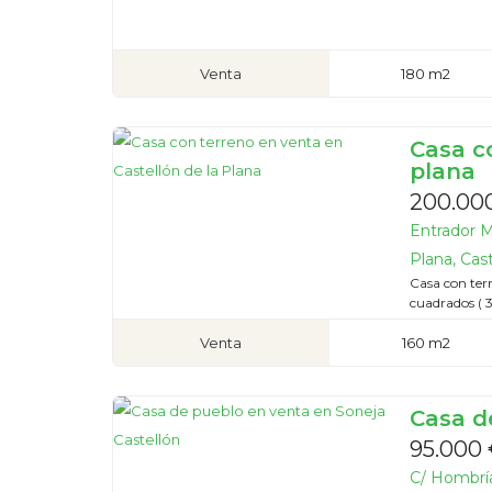
Venta
180 m2
Casa c
plana
200.00
Entrador M
Plana, Cas
Casa con terr
cuadrados ( 3
Venta
160 m2
Casa d
95.000
C/ Hombría