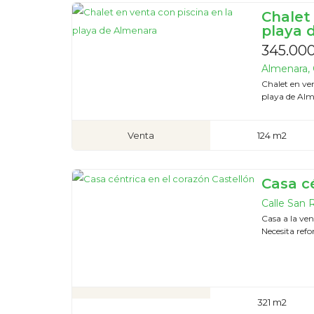
Chalet
playa 
345.00
Almenara, 
Chalet en ve
playa de Alm
Venta
124 m2
Casa c
Calle San R
Casa a la ven
Necesita refo
321 m2