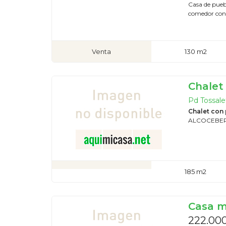
Casa de puebl
comedor con 
Venta
130 m2
Chalet
Pd Tossalet
Chalet con 
ALCOCEBER
185 m2
Casa m
222.00