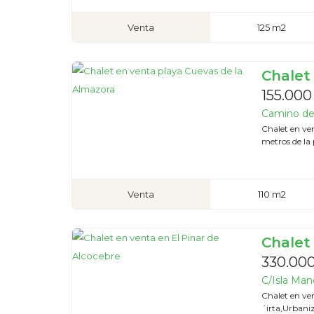
Venta
125 m2
Chalet
155.000
Camino de 
Chalet en ve
metros de la 
Venta
110 m2
Chalet
330.00
C/Isla Manc
Chalet en ven
´irta,Urbaniz