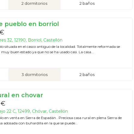
2 dormitorios
2 baños
e pueblo en borriol
 €
es 32, 12190, Borriol, Castellón
o situada en el casco antiguo de la localidad. Totalmente reformada se
 muy buen estado ya que no se ha usado casi. La casa...
3 dormitorios
2 baños
ural en chovar
 €
ejo 22 C, 12499, Chóvar, Castellón
o en venta en Sierra de Espadán . Preciosa casa rural en plena Sierra de
a adosada con buhardilla en la que se puede...