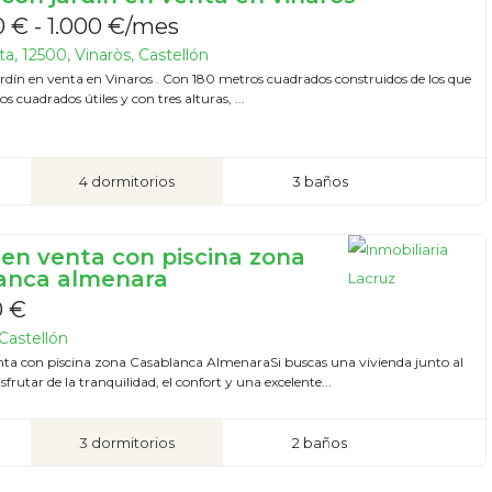
 € - 1.000 €/mes
ta, 12500, Vinaròs, Castellón
ardín en venta en Vinaros . Con 180 metros cuadrados construidos de los que
s cuadrados útiles y con tres alturas, ...
4 dormitorios
3 baños
 en venta con piscina zona
anca almenara
0 €
Castellón
nta con piscina zona Casablanca AlmenaraSi buscas una vivienda junto al
frutar de la tranquilidad, el confort y una excelente...
3 dormitorios
2 baños