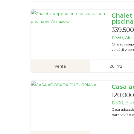
Chalet
piscin
339.500
12550, Alm
Chalet indep
versátil y co
Venta
261 m2
Casa a
120.000
12530, Burr
Casa adosada
para vivir o 