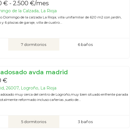
 € - 2.500 €/mes
ngo de la Calzada, La Rioja
to Domingo de la calzada La Rioja; villa unifamiliar de 620 m2 con jardín,
 y 6 plazas de garaje, villa de cuatro...
7 dormitorios
6 baños
 adosado avda madrid
0 €
d, 26007, Logroño, La Rioja
 adosado muy cerca del centro de Logroño,muy bien situado enfrente parada
otalmente reformado incluso cañerias ,suelo de...
5 dormitorios
3 baños