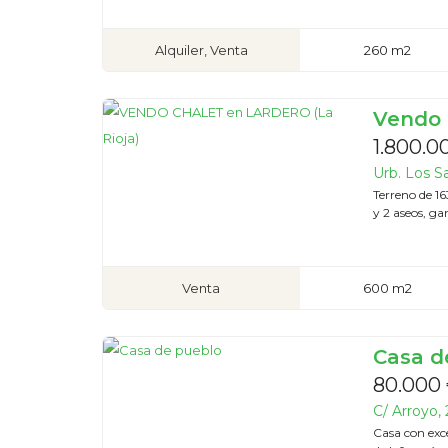
Alquiler, Venta
260 m2
Vendo c
1.800.0
Urb. Los Sa
Terreno de 1
y 2 aseos, ga
Venta
600 m2
Casa d
80.000 
C/ Arroyo, 
Casa con exce