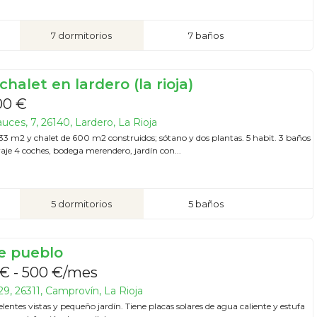
7 dormitorios
7 baños
halet en lardero (la rioja)
00 €
uces, 7, 26140, Lardero, La Rioja
633 m2 y chalet de 600 m2 construidos; sótano y dos plantas. 5 habit. 3 baños
raje 4 coches, bodega merendero, jardín con...
5 dormitorios
5 baños
e pueblo
€ - 500 €/mes
29, 26311, Camprovín, La Rioja
lentes vistas y pequeño jardín. Tiene placas solares de agua caliente y estufa