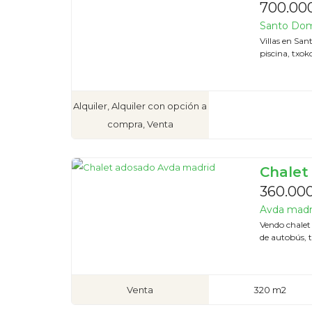
700.000
Santo Domi
Villas en San
piscina, txoko
Alquiler, Alquiler con opción a
compra, Venta
Chalet
360.00
Avda madri
Vendo chalet
de autobús, t
Venta
320 m2