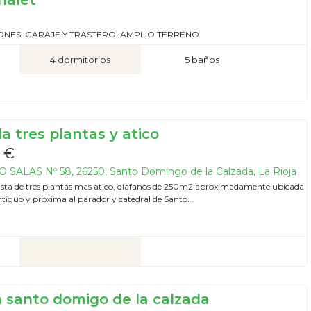
halet
LONES. GARAJE Y TRASTERO. AMPLIO TERRENO
4 dormitorios
5 baños
a tres plantas y atico
 €
 SALAS Nº 58, 26250, Santo Domingo de la Calzada, La Rioja
sta de tres plantas mas atico, diafanos de 250m2 aproximadamente ubicada
ntiguo y proxima al parador y catedral de Santo...
en santo domigo de la calzada