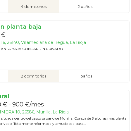
4 dormitorios
2 baños
en planta baja
 €
16, 26140, Villamediana de Iregua, La Rioja
LANTA BAJA CON JARDÍN PRIVADO
2 dormitorios
1 baños
ral
 € - 900 €/mes
ERA 10, 26586, Munilla, La Rioja
a situada dentro del casco urbano de Munilla. Consta de 3 alturas mas planta
 privado. Totalmente reformada y amueblada para...