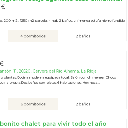
 €
lo. 200 m2 , 1250 m2 parcela, 4 hab 2 baños, chimenea estufa hierro fundido
4 dormitorios
2 baños
 €
antón. 11, 26520, Cervera del Río Alhama, La Rioja
ro plantas.Cocina moderna equipada total. Salón con chimenea. Choco
ocina propia.Dos baños completos.6 habitaciones. Hermosa...
6 dormitorios
2 baños
onito chalet para vivir todo el año