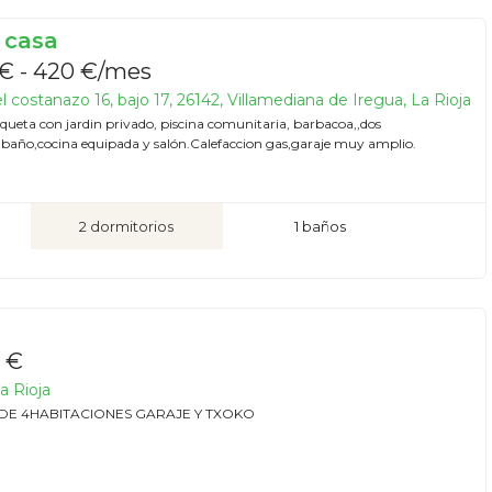
 casa
€ - 420 €/mes
 costanazo 16, bajo 17, 26142, Villamediana de Iregua, La Rioja
ueta con jardin privado, piscina comunitaria, barbacoa,,dos
,baño,cocina equipada y salón.Calefaccion gas,garaje muy amplio.
2 dormitorios
1 baños
 €
a Rioja
DE 4HABITACIONES GARAJE Y TXOKO