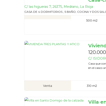
Casa-c
C/ las higueras 7, 26375, Medrano, La Rioja
CASA DE 4 DORMITORIOS , 5 BAÑO, COCINA Y DOS SA
500 m2
Viviend
120.000
C/ ISIDORO
Casa que con
en el casco a
Venta
310 m2
Villa 