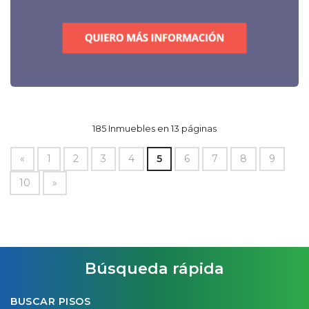
185 Inmuebles en 13 páginas
«
1
2
3
4
5
6
7
8
9
10
»
Búsqueda rápida
BUSCAR PISOS