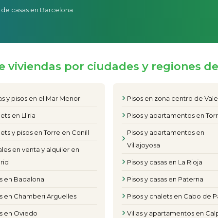
 de casas en Barcelona
e viviendas por ciudades y regiones d
s y pisos en el Mar Menor
Pisos en zona centro de Val
ets en Lliria
Pisos y apartamentos en Torr
ets y pisos en Torre en Conill
Pisos y apartamentos en
Villajoyosa
les en venta y alquiler en
rid
Pisos y casas en La Rioja
os en Badalona
Pisos y casas en Paterna
s en Chamberi Arguelles
Pisos y chalets en Cabo de P
os en Oviedo
Villas y apartamentos en Cal