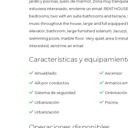
jardín y piscinas, suelo de mármol. Zona muy tranquil
estuviera interesado, envíeme un email. RENT HOUSE
bedrooms, two with en suite bathrooms and terrace, w
music throughout the house, large and full equipped k
elevator, bathroom, large furnished solarium, Jacuzzi,
swimming pools, marble floor. Very quiet area 5 minut
interested, send me an email.
Características y equipamient
Amueblado
Ascensor
A/A por conductos
Armarios e
Sistema de seguridad
Orientació
Urbanización
Piscina
Urbanización
Operaciones disponibles