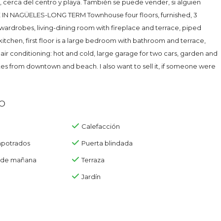
a, cerca del centro y playa. También se puede vender, si alguien
 IN NAGÜELES-LONG TERM Townhouse four floors, furnished, 3
ardrobes, living-dining room with fireplace and terrace, piped
itchen, first floor is a large bedroom with bathroom and terrace,
 air conditioning: hot and cold, large garage for two cars, garden and
es from downtown and beach. I also want to sell it, if someone were
o
Calefacción
mpotrados
Puerta blindada
n de mañana
Terraza
Jardín