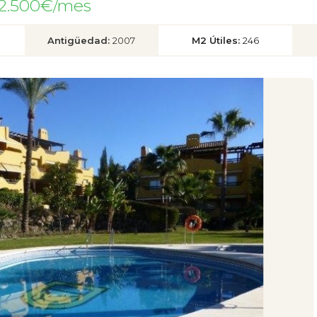
 2.500€/mes
Antigüedad:
2007
M2 Útiles:
246