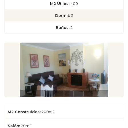
M2 Útiles:
400
Dormit:
5
Baños:
2
M2 Construidos:
200m2
Salón:
20m2