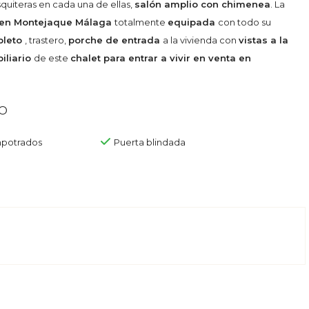
quiteras en cada una de ellas,
salón amplio con chimenea
. La
ta en Montejaque Málaga
totalmente
equipada
con todo su
pleto
, trastero,
porche de entrada
a la vivienda con
vistas a la
iliario
de este
chalet para entrar a vivir en venta en
o
mpotrados
Puerta blindada