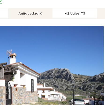
€
Antigüedad:
0
M2 Útiles:
115