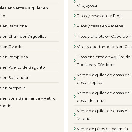
Villajoyosa
les en venta y alquiler en
rid
Pisos y casas en La Rioja
os en Badalona
Pisos y casas en Paterna
s en Chamberi Arguelles
Pisos y chalets en Cabo de P
os en Oviedo
Villas y apartamentos en Cal
os en Pamplona
Pisos en venta en Aguilar de 
Frontera y Córdoba
s en Puerto de Sagunto
Venta y alquiler de casas en l
s en Santander
costa tropical
s en l'Ampolla
Venta y alquiler de casas en l
s en zona Salamanca y Retiro
costa de la luz
Madrid
Venta y alquiler de casas en
Madrid
Venta de pisos en Valencia