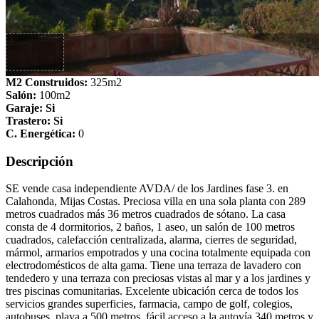
M2 Construidos:
325m2
Salón:
100m2
Garaje: Si
Trastero: Si
C. Energética:
0
Descripción
SE vende casa independiente AVDA/ de los Jardines fase 3. en
Calahonda, Mijas Costas. Preciosa villa en una sola planta con 289
metros cuadrados más 36 metros cuadrados de sótano. La casa
consta de 4 dormitorios, 2 baños, 1 aseo, un salón de 100 metros
cuadrados, calefacción centralizada, alarma, cierres de seguridad,
mármol, armarios empotrados y una cocina totalmente equipada con
electrodomésticos de alta gama. Tiene una terraza de lavadero con
tendedero y una terraza con preciosas vistas al mar y a los jardines y
tres piscinas comunitarias. Excelente ubicación cerca de todos los
servicios grandes superficies, farmacia, campo de golf, colegios,
autobuses, playa a 500 metros, fácil acceso a la autovía 340 metros y