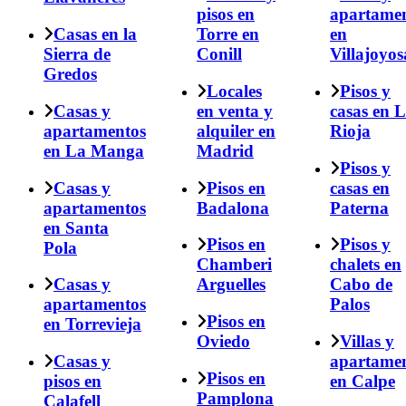
pisos en
apartame
Casas en la
Torre en
en
Sierra de
Conill
Villajoyos
Gredos
Locales
Pisos y
Casas y
en venta y
casas en 
apartamentos
alquiler en
Rioja
en La Manga
Madrid
Pisos y
Casas y
Pisos en
casas en
apartamentos
Badalona
Paterna
en Santa
Pisos en
Pisos y
Pola
Chamberi
chalets en
Casas y
Arguelles
Cabo de
apartamentos
Palos
Pisos en
en Torrevieja
Oviedo
Villas y
Casas y
apartame
Pisos en
pisos en
en Calpe
Pamplona
Calafell