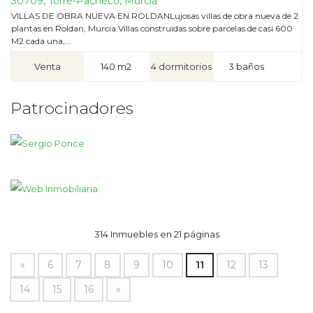
30709, Torre-Pacheco, Murcia
VILLAS DE OBRA NUEVA EN ROLDANLujosas villas de obra nueva de 2
plantas en Roldan, Murcia.Villas construidas sobre parcelas de casi 600
M2 cada una,...
Venta
140 m2
4 dormitorios
3 baños
Patrocinadores
314 Inmuebles en 21 páginas
«
6
7
8
9
10
11
12
13
14
15
16
»