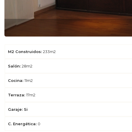
M2 Construidos:
233m2
Salón:
28m2
Cocina:
11m2
Terraza:
17m2
Garaje: Si
C. Energética:
0