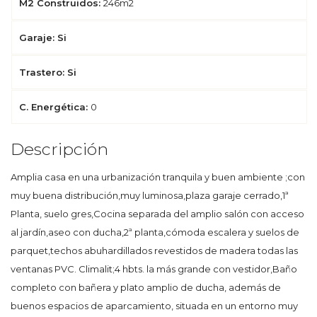
M2 Construidos:
246m2
Garaje: Si
Trastero: Si
C. Energética:
0
Descripción
Amplia casa en una urbanización tranquila y buen ambiente ;con
muy buena distribución,muy luminosa,plaza garaje cerrado,1ª
Planta, suelo gres,Cocina separada del amplio salón con acceso
al jardín,aseo con ducha,2ª planta,cómoda escalera y suelos de
parquet,techos abuhardillados revestidos de madera todas las
ventanas PVC. Climalit;4 hbts. la más grande con vestidor,Baño
completo con bañera y plato amplio de ducha, además de
buenos espacios de aparcamiento, situada en un entorno muy