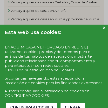
Venta y alquiler de casas en Castellón, Costa del Azahar
Venta y alquiler de casas en Almería
Venta y alquiler de casas en Murcia y provincia de Murcia
Venta y alquiler de casas en Huelva y la Costa de la Luz
Esta web usa cookies:
En AQUIMICASA.NET (ORDAGO EN RED, S.L.)
utilizamos cookies propias y de terceros para el
Síguenos en:
análisis de tus hábitos de navegación, mostrarte
publicidad relacionada con tu comportamiento y
para interactuar con redes sociales.
+ INFO en nuestra
Política de Cookies
.
Si continúas navegando, estás aceptando la
instalación de cookies para las finalidades expresadas.
BLOG
TARIFAS PARTICULARES
TARIFAS PROFESIONALES
Puedes configurar la instalación de cookies en
CONFIGURAR COOKIES.
OPTIMIZACIÓN EN BUSCADORES
CONTACTO
© 2026 aquimicasa.net
Política de privacidad
CONFIGURAR COOKIES
CERRAR