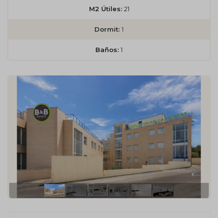
M2 Útiles:
21
Dormit:
1
Baños:
1