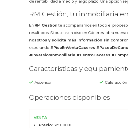
de rentabilidad a medio y largo plazo. Una opción s
RM Gestión, tu inmobiliaria e
En
RM Gestión
te acompañamos en todo el proceso de
resultados. Si buscas un piso en Cáceres, obra nuev
nosotros y solicita más información sin compro
esperando.
#PisoEnVentaCaceres #PaseoDeCanov
#InversionInmobiliaria #CentroCaceres #Compr
Características y equipamient
Ascensor
Calefacción
Operaciones disponibles
VENTA
Precio:
315.000 €