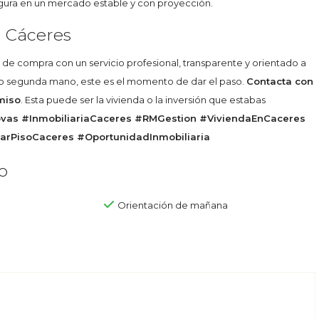
egura en un mercado estable y con proyección.
n Cáceres
 compra con un servicio profesional, transparente y orientado a
a o segunda mano, este es el momento de dar el paso.
Contacta con
miso
. Esta puede ser la vivienda o la inversión que estabas
as #InmobiliariaCaceres #RMGestion #ViviendaEnCaceres
arPisoCaceres #OportunidadInmobiliaria
o
Orientación de mañana