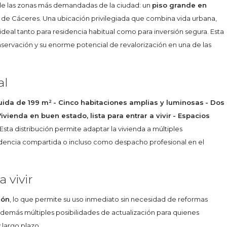
de las zonas más demandadas de la ciudad: un
piso grande en
o de Cáceres. Una ubicación privilegiada que combina vida urbana,
ideal tanto para residencia habitual como para inversión segura. Esta
servación y su enorme potencial de revalorización en una de las
al
ruida de 199 m²
- Cinco habitaciones amplias y luminosas
- Dos
Vivienda en buen estado, lista para entrar a vivir
- Espacios
Esta distribución permite adaptar la vivienda a múltiples
idencia compartida o incluso como despacho profesional en el
a vivir
ión
, lo que permite su uso inmediato sin necesidad de reformas
 además múltiples posibilidades de actualización para quienes
 largo plazo.