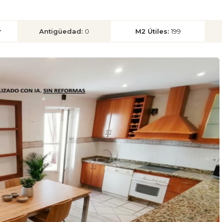
r
Antigüedad:
0
M2 Útiles:
199