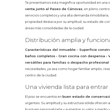
Te presentamos esta magnífica oportunidad en una 
venta junto al Paseo de Cánovas
, en pleno centr
servicios completos y una alta demanda inmobiliaria, 
propiedad destaca por su amplitud, su estado de con
áreas más consolidadas de la ciudad.
Distribución amplia y funcion
Características del inmueble:
- Superficie const
baños completos
- Gran cocina con despensa
- 
versátiles para familias o despacho profesional
necesidades, ya sea como hogar familiar amplio, res
centro de la ciudad.
Una vivienda lista para entrar 
El piso se encuentra en
buen estado de conservac
urgentes. Su amplitud y su estructura sólida ofrecen
busquen personalizarla y aumentar su valor a medio y