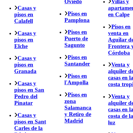
Oviedo
Villas y
Casas y
apartame
Pisos en
pisos en
en Calpe
Pamplona
Calafell
Pisos en
Pisos en
Casas y
venta en
Puerto de
pisos en
Aguilar de
Sagunto
Elche
Frontera 
Córdoba
Pisos en
Casas y
Santander
pisos en
Venta y
Granada
alquiler d
Pisos en
casas en l
l'Ampolla
Casas y
costa trop
pisos en San
Pisos en
Pedro del
Venta y
zona
Pinatar
alquiler d
Salamanca
casas en l
y Retiro de
Casas y
costa de l
Madrid
pisos en Sant
luz
Carles de la