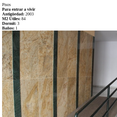
Pisos
Para entrar a vivir
Antigüedad:
2003
M2 Útiles:
84
Dormit:
3
Baños:
1