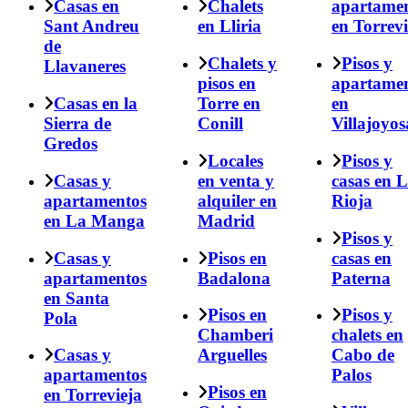
Casas en
Chalets
apartame
Sant Andreu
en Lliria
en Torrevi
de
Chalets y
Pisos y
Llavaneres
pisos en
apartame
Casas en la
Torre en
en
Sierra de
Conill
Villajoyos
Gredos
Locales
Pisos y
Casas y
en venta y
casas en 
apartamentos
alquiler en
Rioja
en La Manga
Madrid
Pisos y
Casas y
Pisos en
casas en
apartamentos
Badalona
Paterna
en Santa
Pisos en
Pisos y
Pola
Chamberi
chalets en
Casas y
Arguelles
Cabo de
apartamentos
Palos
Pisos en
en Torrevieja