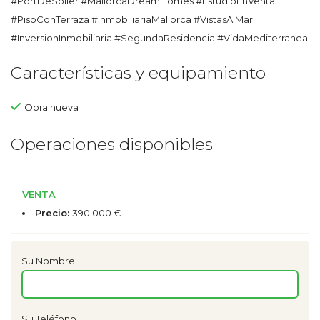
#PortDeSoller #MallorcaDreamHomes #EstudioEnVenta
#PisoConTerraza #InmobiliariaMallorca #VistasAlMar
#InversionInmobiliaria #SegundaResidencia #VidaMediterranea
Características y equipamiento
Obra nueva
Operaciones disponibles
VENTA
Precio:
390.000 €
Su Nombre
Su Teléfono