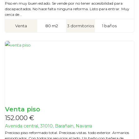
Piso en muy buen estado. Se vende por no tener accesibilidad para
discapacitados. No hace falta ninguna reforma. Listo para entrar. Muy
cerca de...
Venta
80 m2
3 dormitorios
1 baños
Venta piso
152.000 €
Avenida central, 31010, Barañain, Navarra
Precioso piso reformado total. Preciosas vistas. todo exterior. Armarios
empotrados. Con todos los servicios al lado. Un baño con bañera de...