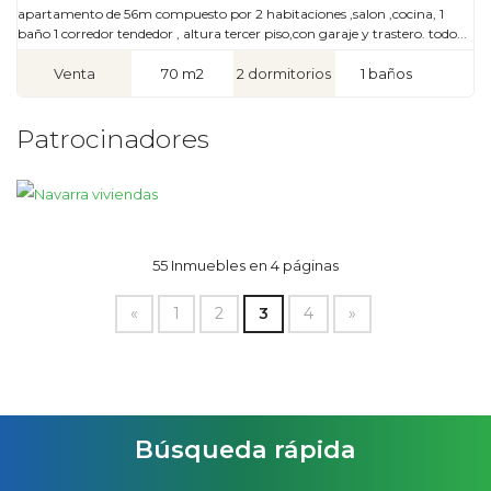
apartamento de 56m compuesto por 2 habitaciones ,salon ,cocina, 1
baño 1 corredor tendedor , altura tercer piso,con garaje y trastero. todo...
Venta
70 m2
2 dormitorios
1 baños
Patrocinadores
55 Inmuebles en 4 páginas
«
1
2
3
4
»
Búsqueda rápida