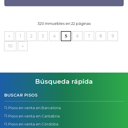
320 Inmuebles en 22 páginas
«
1
2
3
4
5
6
7
8
9
10
»
Búsqueda rápida
BUSCAR PISOS
Pisos en venta en Barcelona
Pisos en venta en Cantabria
Pisos en venta en Córdoba