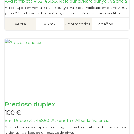
Avd rambleta 4 32, 46138, Rafelbuñol/Rafelbunyol, Valencia
Ático dúplex en venta en Rafelbunyol Valencia. Edificado en el año 2007
y con 86 metros cuadrados útiles, particular ofrece un precioso Ático...
Venta
86 m2
2 dormitorios
2 baños
Precioso duplex
100 €
San Roque 22, 46860, Atzeneta d'Albaida, Valencia
Se vende precioso duplex en un lugar muy tranquilo con buens vistas a
la sierra.......al lado de un bosque de pinos....