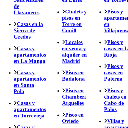
de
Chalets y
Pisos y
Llavaneres
pisos en
apartame
Casas en la
Torre en
en
Sierra de
Conill
Villajoyos
Gredos
Locales
Pisos y
Casas y
en venta y
casas en 
apartamentos
alquiler en
Rioja
en La Manga
Madrid
Pisos y
Casas y
Pisos en
casas en
apartamentos
Badalona
Paterna
en Santa
Pisos en
Pisos y
Pola
Chamberi
chalets en
Casas y
Arguelles
Cabo de
apartamentos
Palos
Pisos en
en Torrevieja
Oviedo
Villas y
Casas y
apartame