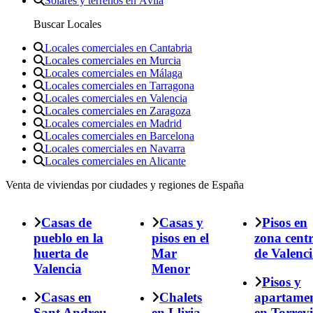
Solares y terrenos en Ávila
Buscar Locales
Locales comerciales en Cantabria
Locales comerciales en Murcia
Locales comerciales en Málaga
Locales comerciales en Tarragona
Locales comerciales en Valencia
Locales comerciales en Zaragoza
Locales comerciales en Madrid
Locales comerciales en Barcelona
Locales comerciales en Navarra
Locales comerciales en Alicante
Venta de viviendas por ciudades y regiones de España
Casas de
Casas y
Pisos en
pueblo en la
pisos en el
zona cent
huerta de
Mar
de Valenc
Valencia
Menor
Pisos y
Casas en
Chalets
apartame
Sant Andreu
en Lliria
en Torrevi