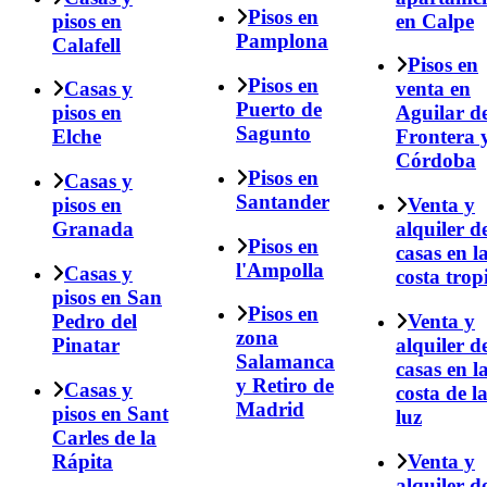
Pisos en
pisos en
en Calpe
Pamplona
Calafell
Pisos en
Pisos en
Casas y
venta en
Puerto de
pisos en
Aguilar de
Sagunto
Elche
Frontera 
Córdoba
Pisos en
Casas y
Santander
pisos en
Venta y
Granada
alquiler d
Pisos en
casas en l
l'Ampolla
Casas y
costa trop
pisos en San
Pisos en
Pedro del
Venta y
zona
Pinatar
alquiler d
Salamanca
casas en l
y Retiro de
Casas y
costa de l
Madrid
pisos en Sant
luz
Carles de la
Rápita
Venta y
alquiler d