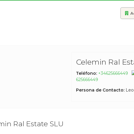
A
Celemin Ral Es
Teléfono:
+34625666449
625666449
Persona de Contacto:
Leo
min Ral Estate SLU