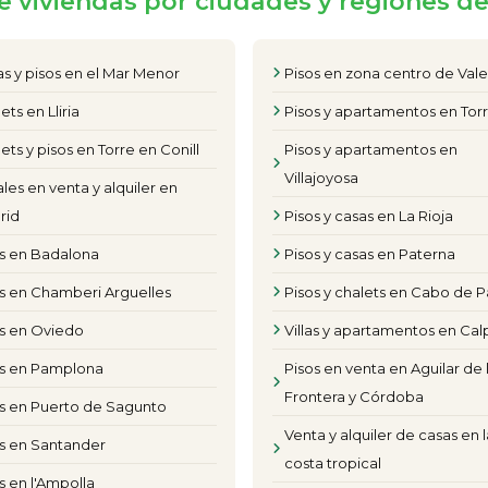
e viviendas por ciudades y regiones d
s y pisos en el Mar Menor
Pisos en zona centro de Val
ets en Lliria
Pisos y apartamentos en Torr
ets y pisos en Torre en Conill
Pisos y apartamentos en
Villajoyosa
les en venta y alquiler en
rid
Pisos y casas en La Rioja
os en Badalona
Pisos y casas en Paterna
s en Chamberi Arguelles
Pisos y chalets en Cabo de P
os en Oviedo
Villas y apartamentos en Cal
os en Pamplona
Pisos en venta en Aguilar de 
Frontera y Córdoba
s en Puerto de Sagunto
Venta y alquiler de casas en l
s en Santander
costa tropical
s en l'Ampolla