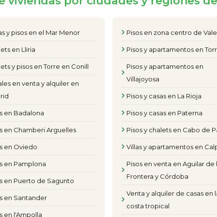
e viviendas por ciudades y regiones d
s y pisos en el Mar Menor
Pisos en zona centro de Val
ets en Lliria
Pisos y apartamentos en Torr
ets y pisos en Torre en Conill
Pisos y apartamentos en
Villajoyosa
les en venta y alquiler en
rid
Pisos y casas en La Rioja
os en Badalona
Pisos y casas en Paterna
s en Chamberi Arguelles
Pisos y chalets en Cabo de P
os en Oviedo
Villas y apartamentos en Cal
os en Pamplona
Pisos en venta en Aguilar de 
Frontera y Córdoba
s en Puerto de Sagunto
Venta y alquiler de casas en l
s en Santander
costa tropical
s en l'Ampolla