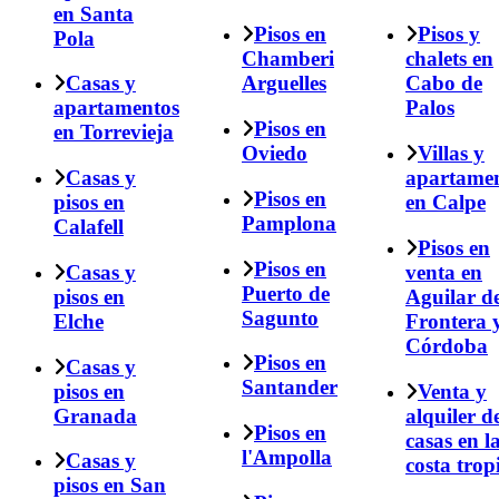
en Santa
Pisos en
Pisos y
Pola
Chamberi
chalets en
Casas y
Arguelles
Cabo de
apartamentos
Palos
Pisos en
en Torrevieja
Oviedo
Villas y
Casas y
apartame
Pisos en
pisos en
en Calpe
Pamplona
Calafell
Pisos en
Pisos en
Casas y
venta en
Puerto de
pisos en
Aguilar de
Sagunto
Elche
Frontera 
Córdoba
Pisos en
Casas y
Santander
pisos en
Venta y
Granada
alquiler d
Pisos en
casas en l
l'Ampolla
Casas y
costa trop
pisos en San