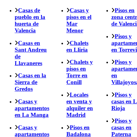
Casas de
Casas y
Pisos en
pueblo en la
pisos en el
zona cent
huerta de
Mar
de Valenc
Valencia
Menor
Pisos y
Casas en
Chalets
apartame
Sant Andreu
en Lliria
en Torrevi
de
Chalets y
Pisos y
Llavaneres
pisos en
apartame
Casas en la
Torre en
en
Sierra de
Conill
Villajoyos
Gredos
Locales
Pisos y
Casas y
en venta y
casas en 
apartamentos
alquiler en
Rioja
en La Manga
Madrid
Pisos y
Casas y
Pisos en
casas en
apartamentos
Badalona
Paterna