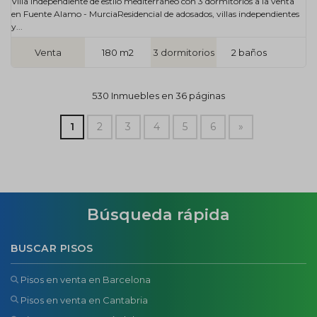
Villa independiente de estilo mediterráneo con 3 dormitorios a la venta
en Fuente Alamo - MurciaResidencial de adosados, villas independientes
y...
Venta
180 m2
3 dormitorios
2 baños
530 Inmuebles en 36 páginas
1
2
3
4
5
6
»
Búsqueda rápida
BUSCAR PISOS
Pisos en venta en Barcelona
Pisos en venta en Cantabria