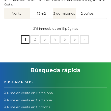
Costa...
Venta
75 m2
2 dormitorios
2 baños
218 Inmuebles en 15 páginas
1
2
3
4
5
6
»
Búsqueda rápida
BUSCAR PISOS
Pisos en venta en Barcelona
Pisos en venta en Cantabria
Pisos en venta en Córdoba